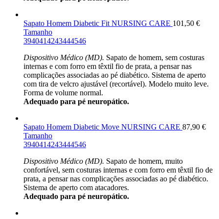
Sapato Homem Diabetic Fit NURSING CARE
101,50
€
Tamanho
39
40
41
42
43
44
45
46
Dispositivo Médico (MD).
Sapato de homem, sem costuras
internas e com forro em têxtil fio de prata, a pensar nas
complicações associadas ao pé diabético. Sistema de aperto
com tira de velcro ajustável (recortável). Modelo muito leve.
Forma de volume normal.
Adequado para pé neuropático.
Sapato Homem Diabetic Move NURSING CARE
87,90
€
Tamanho
39
40
41
42
43
44
45
46
Dispositivo Médico (MD).
Sapato de homem, muito
confortável, sem costuras internas e com forro em têxtil fio de
prata, a pensar nas complicações associadas ao pé diabético.
Sistema de aperto com atacadores.
Adequado para pé neuropático.