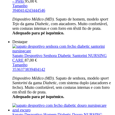
– Preto
95,00
€
Tamanho
39
40
41
42
43
44
45
46
Dispositivo Médico (MD).
Sapato de homem, modelo
sport
Tejo
da gama
Diabetic
, com atacadores. Muito confortável,
sem costuras internas e com forro em têxtil fio de prata.
Adequado para pé isquémico.
Destaque
Sapato Desportivo Senhora Diabetic Santorini NURSING
CARE
87,00
€
Tamanho
35
36
37
38
39
40
41
42
Dispositivo Médico (MD).
Sapato de senhora, modelo
sport
Santorini
da gama
Diabetic
, com sistema duplo (atacadores e
fecho). Muito confortável, sem costuras internas e com forro
em têxtil fio de prata.
Adequado para pé isquémico.
Sapato Desportivo Homem Diabetic Douro NURSING