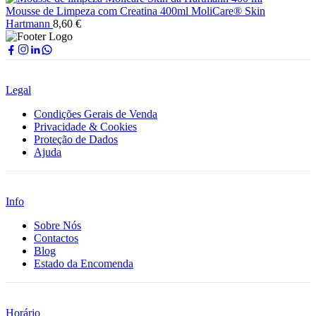
Mousse de Limpeza com Creatina 400ml MoliCare® Skin
Hartmann
8,60
€
Legal
Condições Gerais de Venda
Privacidade & Cookies
Proteção de Dados
Ajuda
Info
Sobre Nós
Contactos
Blog
Estado da Encomenda
Horário