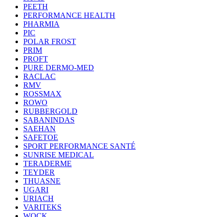
PEETH
PERFORMANCE HEALTH
PHARMIA
PIC
POLAR FROST
PRIM
PROFT
PURE DERMO-MED
RACLAC
RMV
ROSSMAX
ROWO
RUBBERGOLD
SABANINDAS
SAEHAN
SAFETOE
SPORT PERFORMANCE SANTÉ
SUNRISE MEDICAL
TERADERME
TEYDER
THUASNE
UGARI
URIACH
VARITEKS
WOCK