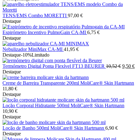
TENS/EMS Combo MORETTI
97,00
€
Destaque
Espirómetro Incentivo PulmoGain CA-MI
6,75
€
Destaque
Nebulizador MiniMax CA-MI
41,95
€
Destaque
-10%
Limitado
O
O
Termómetro Digital Ponta Flexível FT13 BEURER
10,52
€
9,50
€
preço
pr
Destaque
original
atu
era:
é:
Creme de Barreira Transparente 200ml MoliCare® Skin Hartmann
10,52 €.
9,
11,80
€
Destaque
Loção Corporal Hidratante 500ml MoliCare® Skin Hartmann
10,90
€
Destaque
Loção de Banho 500ml MoliCare® Skin Hartmann
6,90
€
Destaque