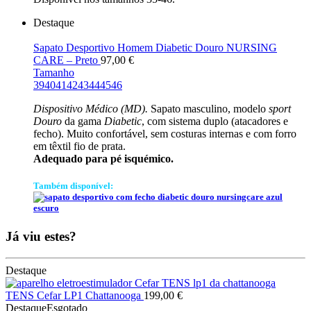
Destaque
Sapato Desportivo Homem Diabetic Douro NURSING
CARE – Preto
97,00
€
Tamanho
39
40
41
42
43
44
45
46
Dispositivo Médico (MD).
Sapato masculino, modelo
sport
Douro
da gama
Diabetic
, com sistema duplo (atacadores e
fecho). Muito confortável, sem costuras internas e com forro
em têxtil fio de prata.
Adequado para pé isquémico.
Também disponível:
Já viu estes?
Destaque
TENS Cefar LP1 Chattanooga
199,00
€
Destaque
Esgotado