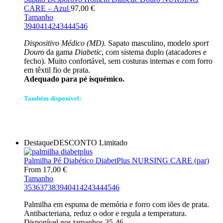
CARE – Azul
97,00
€
Tamanho
39
40
41
42
43
44
45
46
Dispositivo Médico (MD).
Sapato masculino, modelo
sport
Douro
da gama
Diabetic
, com sistema duplo (atacadores e
fecho). Muito confortável, sem costuras internas e com forro
em têxtil fio de prata.
Adequado para pé isquémico.
Também disponível:
Destaque
DESCONTO
Limitado
Palmilha Pé Diabético DiabetPlus NURSING CARE (par)
From
17,00
€
Tamanho
35
36
37
38
39
40
41
42
43
44
45
46
Palmilha em espuma de memória e forro com iões de prata.
Antibacteriana, reduz o odor e regula a temperatura.
Disponível nos tamanhos 35-46.