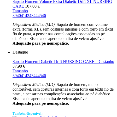
Sapato Homem Volume Extra Diabetic Drift XL NURSING
CARE
107,00
€
Tamanho
39
40
41
42
43
44
45
46
Dispositivo Médico (MD).
Sapato de homem com volume
extra (forma XL), sem costuras internas e com forro em têxtil
fio de prata, a pensar nas complicações associadas ao pé
diabético. Sistema de aperto com tira de velcro ajustável.
Adequado para pé neuropático.
Destaque
Sapato Homem Diabetic Drift NURSING CARE – Castanho
87,90
€
Tamanho
39
40
41
42
43
44
45
46
Dispositivo Médico (MD).
Sapato de homem, muito
confortável, sem costuras internas e com forro em têxtil fio de
prata, a pensar nas complicações associadas ao pé diabético.
Sistema de aperto com tira de velcro ajustável.
Adequado para pé neuropático.
Também disponível: