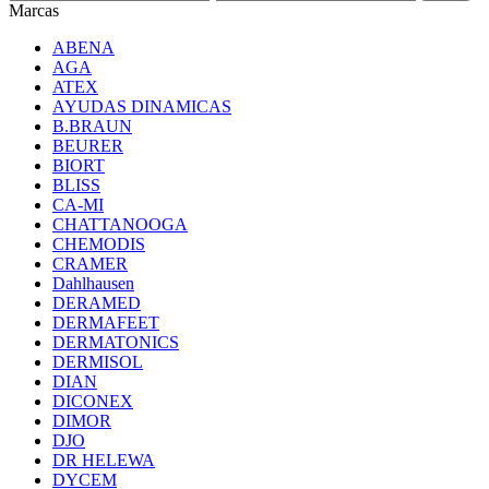
Marcas
ABENA
AGA
ATEX
AYUDAS DINAMICAS
B.BRAUN
BEURER
BIORT
BLISS
CA-MI
CHATTANOOGA
CHEMODIS
CRAMER
Dahlhausen
DERAMED
DERMAFEET
DERMATONICS
DERMISOL
DIAN
DICONEX
DIMOR
DJO
DR HELEWA
DYCEM