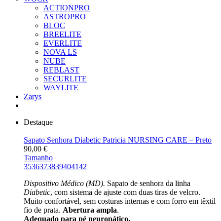
ACTIONPRO
ASTROPRO
BLOC
BREELITE
EVERLITE
NOVA LS
NUBE
REBLAST
SECURLITE
WAYLITE
Zarys
Destaque
Sapato Senhora Diabetic Patricia NURSING CARE – Preto
90,00
€
Tamanho
35
36
37
38
39
40
41
42
Dispositivo Médico (MD).
Sapato de senhora da linha
Diabetic
, com sistema de ajuste com duas tiras de velcro.
Muito confortável, sem costuras internas e com forro em têxtil
fio de prata.
Abertura ampla
.
Adequado para pé neuropático.