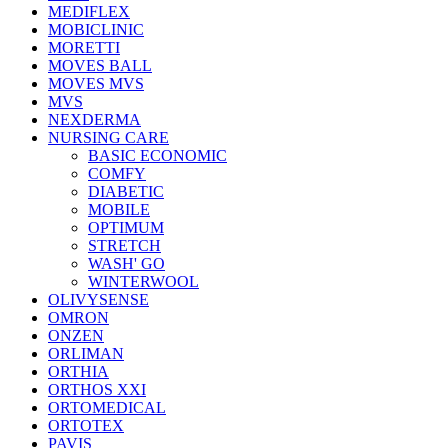
MEDIFLEX
MOBICLINIC
MORETTI
MOVES BALL
MOVES MVS
MVS
NEXDERMA
NURSING CARE
BASIC ECONOMIC
COMFY
DIABETIC
MOBILE
OPTIMUM
STRETCH
WASH' GO
WINTERWOOL
OLIVYSENSE
OMRON
ONZEN
ORLIMAN
ORTHIA
ORTHOS XXI
ORTOMEDICAL
ORTOTEX
PAVIS