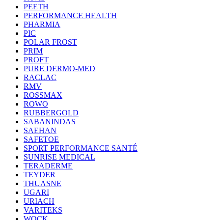
PEETH
PERFORMANCE HEALTH
PHARMIA
PIC
POLAR FROST
PRIM
PROFT
PURE DERMO-MED
RACLAC
RMV
ROSSMAX
ROWO
RUBBERGOLD
SABANINDAS
SAEHAN
SAFETOE
SPORT PERFORMANCE SANTÉ
SUNRISE MEDICAL
TERADERME
TEYDER
THUASNE
UGARI
URIACH
VARITEKS
WOCK