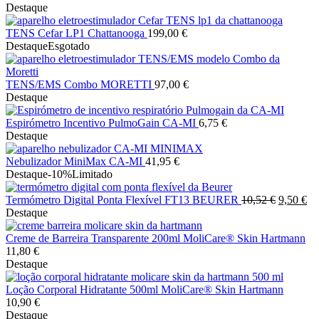
Destaque
TENS Cefar LP1 Chattanooga
199,00
€
Destaque
Esgotado
TENS/EMS Combo MORETTI
97,00
€
Destaque
Espirómetro Incentivo PulmoGain CA-MI
6,75
€
Destaque
Nebulizador MiniMax CA-MI
41,95
€
Destaque
-10%
Limitado
O
O
Termómetro Digital Ponta Flexível FT13 BEURER
10,52
€
9,50
€
preço
pr
Destaque
original
atu
era:
é:
Creme de Barreira Transparente 200ml MoliCare® Skin Hartmann
10,52 €.
9,
11,80
€
Destaque
Loção Corporal Hidratante 500ml MoliCare® Skin Hartmann
10,90
€
Destaque