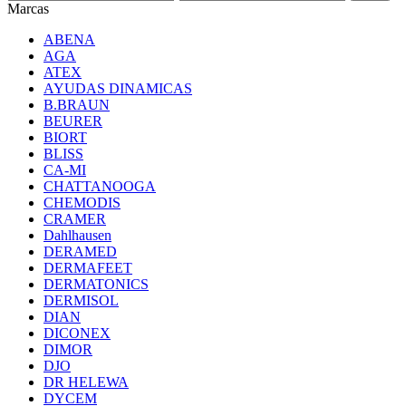
Marcas
ABENA
AGA
ATEX
AYUDAS DINAMICAS
B.BRAUN
BEURER
BIORT
BLISS
CA-MI
CHATTANOOGA
CHEMODIS
CRAMER
Dahlhausen
DERAMED
DERMAFEET
DERMATONICS
DERMISOL
DIAN
DICONEX
DIMOR
DJO
DR HELEWA
DYCEM