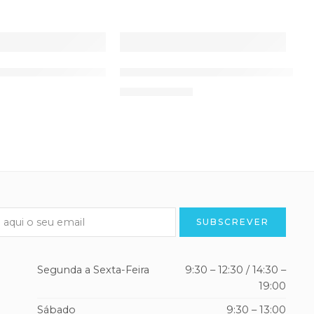
44
45
DESTAQUE
46
-10%
or MiniMax CA-MI
Termómetro Digital Ponta Flex
I
9,50
€
10,52
€
Segunda a Sexta-Feira
9:30 – 12:30 / 14:30 –
19:00
Sábado
9:30 – 13:00