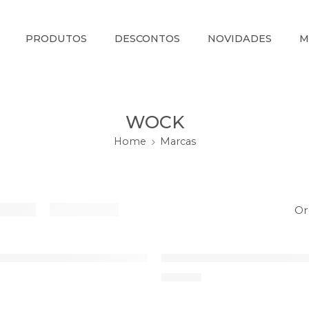
PRODUTOS
DESCONTOS
NOVIDADES
M
WOCK
Home
Marcas
Or
36
 Breelite WOCK – Azul/Amarelo
Sapatilha Breelite WOCK
37
65,90
€
38