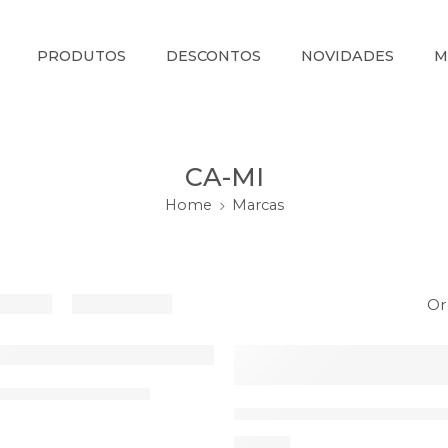
PRODUTOS
DESCONTOS
NOVIDADES
M
CA-MI
Home
Marcas
Or
ESGOTADO
or MiniMax CA-MI
Espirómetro Incentivo P
14,40
€