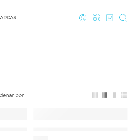
ARCAS
denar por
...
DESTAQUE
ulmoVol 50 CA-MI
Espirómetro Incentivo PulmoGain CA-M
6,75
€