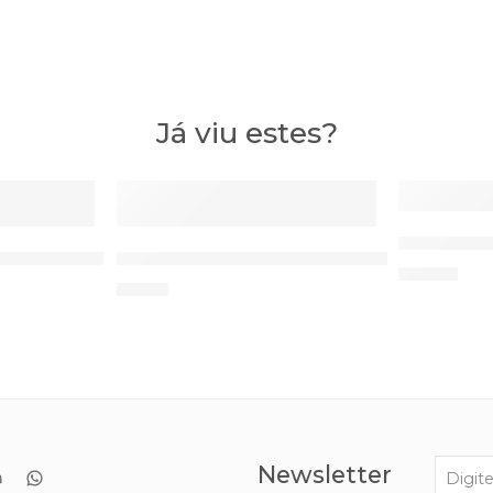
Já viu estes?
DESTAQUE
DESTAQUE
Nebulizad
o MORETTI
Espirómetro Incentivo PulmoGain CA-M
41,95
€
6,75
€
Newsletter