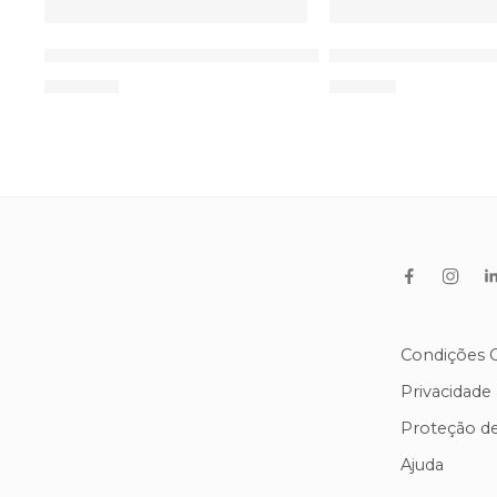
43
43
ESGOTADO
44
44
TENS Cefar LP1 Chattanooga
TENS/EMS Comb
45
45
199,00
€
97,00
€
46
46
Condições G
Privacidade
Proteção d
Ajuda