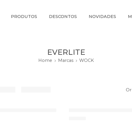
PRODUTOS
DESCONTOS
NOVIDADES
M
EVERLITE
Home
Marcas
WOCK
Or
35
lite Plus WOCK – Preto
Soca Everlite Plus WOCK
36
52,75
€
37