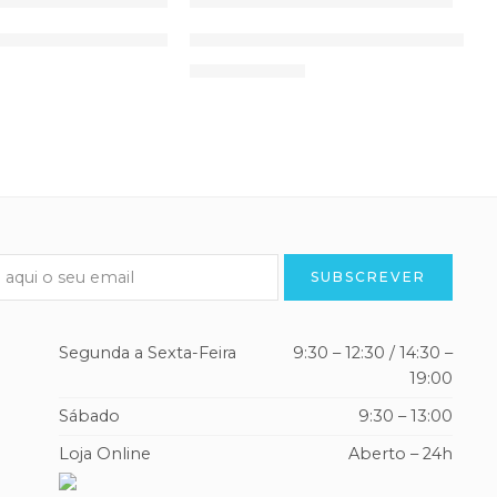
46
-10%
or MiniMax CA-MI
Termómetro Digital Ponta Flex
I
9,50
€
10,52
€
Segunda a Sexta-Feira
9:30 – 12:30 / 14:30 –
19:00
Sábado
9:30 – 13:00
Loja Online
Aberto – 24h