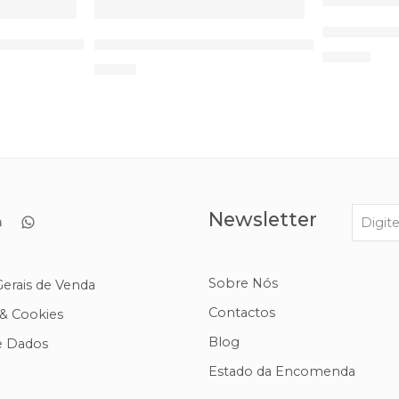
46
Nebulizad
o MORETTI
Espirómetro Incentivo PulmoGain CA-M
41,95
€
6,75
€
Newsletter
Sobre Nós
erais de Venda
Contactos
 & Cookies
Blog
e Dados
Estado da Encomenda