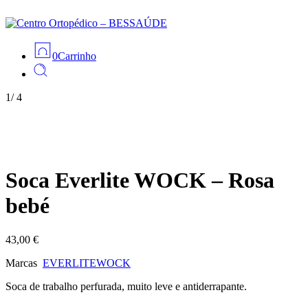
0
Carrinho
1
/
4
Soca Everlite WOCK – Rosa
bebé
43,00
€
Marcas
EVERLITE
WOCK
Soca de trabalho perfurada, muito leve e antiderrapante.