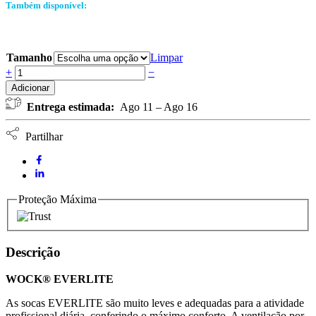
Também disponível:
Tamanho
Limpar
Soca
+
−
Everlite
Adicionar
WOCK
Entrega estimada:
Ago 11 – Ago 16
-
Rosa
bebé
Partilhar
quantidade
Proteção Máxima
Descrição
WOCK® EVERLITE
As socas EVERLITE são muito leves e adequadas para a atividade
profissional diária, conferindo o máximo conforto. A ventilação por