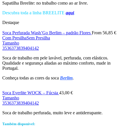
Sapatilha Breelite: no trabalho como ao ar livre.
Descubra toda a linha BREELITE
aqui
.
Destaque
Soca Perfurada Wash’Go Berlim – padrão Flores
From
56,85
€
Com Presilha
Sem Presilha
Tamanho
35
36
37
38
39
40
41
42
Soca de trabalho em pele lavável, perfurada, com elásticos.
Qualidade e segurança aliadas ao máximo conforto, made in
Portugal.
Conheça todas as cores da soca
Berlim
.
Soca Everlite WOCK – Fúcsia
43,00
€
Tamanho
35
36
37
38
39
40
41
42
Soca de trabalho perfurada, muito leve e antiderrapante.
Também disponível: