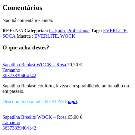
Comentários
Não há comentários ainda.
REF:
N/A
Categorias:
Calçado
,
Profissional
Tags:
EVERLITE
,
SOCA
Maerca :
EVERLITE
,
WOCK
O que acha destes?
Sapatilha Reblast WOCK – Rosa
70,50
€
Tamanho
36
37
38
39
40
41
42
Sapatilha Reblast: conforto, leveza e respirabilidade no trabalho ou
em passeio.
Descubra toda a linha REBLAST
aqui
.
Sapatilha Breelite WOCK – Rosa
65,90
€
Tamanho
36
37
38
39
40
41
42