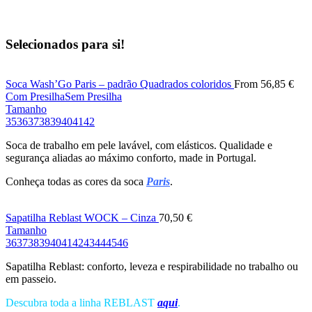
Selecionados para si!
Soca Wash’Go Paris – padrão Quadrados coloridos
From
56,85
€
Com Presilha
Sem Presilha
Tamanho
35
36
37
38
39
40
41
42
Soca de trabalho em pele lavável, com elásticos. Qualidade e
segurança aliadas ao máximo conforto, made in Portugal.
Conheça todas as cores da soca
Paris
.
Sapatilha Reblast WOCK – Cinza
70,50
€
Tamanho
36
37
38
39
40
41
42
43
44
45
46
Sapatilha Reblast: conforto, leveza e respirabilidade no trabalho ou
em passeio.
Descubra toda a linha REBLAST
aqui
.