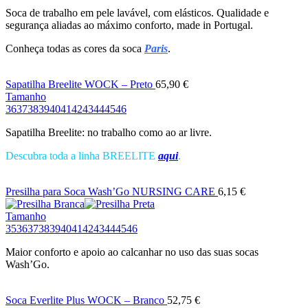
Soca de trabalho em pele lavável, com elásticos. Qualidade e
segurança aliadas ao máximo conforto, made in Portugal.
Conheça todas as cores da soca
Paris
.
Sapatilha Breelite WOCK – Preto
65,90
€
Tamanho
36
37
38
39
40
41
42
43
44
45
46
Sapatilha Breelite: no trabalho como ao ar livre.
Descubra toda a linha BREELITE
aqui
.
Presilha para Soca Wash’Go NURSING CARE
6,15
€
Tamanho
35
36
37
38
39
40
41
42
43
44
45
46
Maior conforto e apoio ao calcanhar no uso das suas socas
Wash’Go.
Soca Everlite Plus WOCK – Branco
52,75
€