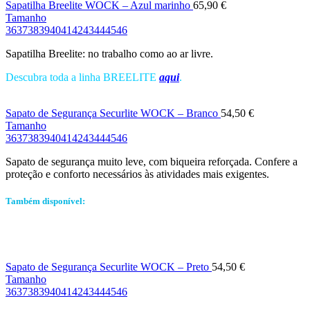
Sapatilha Breelite WOCK – Azul marinho
65,90
€
Tamanho
36
37
38
39
40
41
42
43
44
45
46
Sapatilha Breelite: no trabalho como ao ar livre.
Descubra toda a linha BREELITE
aqui
.
Sapato de Segurança Securlite WOCK – Branco
54,50
€
Tamanho
36
37
38
39
40
41
42
43
44
45
46
Sapato de segurança muito leve, com biqueira reforçada. Confere a
proteção e conforto necessários às atividades mais exigentes.
Também disponível:
Sapato de Segurança Securlite WOCK – Preto
54,50
€
Tamanho
36
37
38
39
40
41
42
43
44
45
46