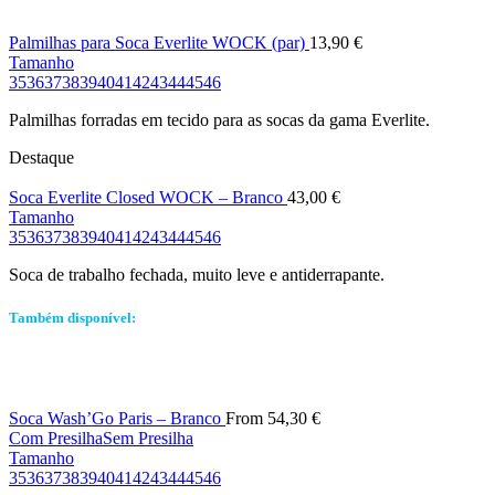
Palmilhas para Soca Everlite WOCK (par)
13,90
€
Tamanho
35
36
37
38
39
40
41
42
43
44
45
46
Palmilhas forradas em tecido para as socas da gama Everlite.
Destaque
Soca Everlite Closed WOCK – Branco
43,00
€
Tamanho
35
36
37
38
39
40
41
42
43
44
45
46
Soca de trabalho fechada, muito leve e antiderrapante.
Também disponível:
Soca Wash’Go Paris – Branco
From
54,30
€
Com Presilha
Sem Presilha
Tamanho
35
36
37
38
39
40
41
42
43
44
45
46