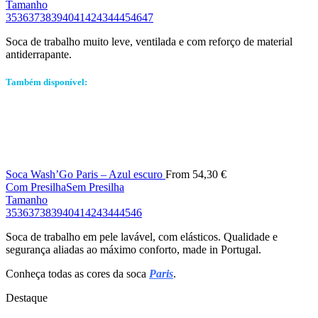
Tamanho
35
36
37
38
39
40
41
42
43
44
45
46
47
Soca de trabalho muito leve, ventilada e com reforço de material
antiderrapante.
Também disponível:
Soca Wash’Go Paris – Azul escuro
From
54,30
€
Com Presilha
Sem Presilha
Tamanho
35
36
37
38
39
40
41
42
43
44
45
46
Soca de trabalho em pele lavável, com elásticos. Qualidade e
segurança aliadas ao máximo conforto, made in Portugal.
Conheça todas as cores da soca
Paris
.
Destaque