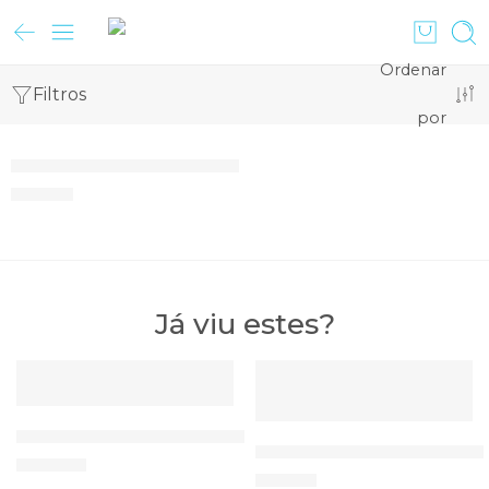
Ordenar
Filtros
por
Andarilho Dobrável Alumínio AN100
48,00
€
Já viu estes?
DESTAQUE
DESTAQUE
ESGOTADO
TENS Cefar LP1 Chattanooga
TENS/EMS Combo MORETT
199,00
€
97,00
€