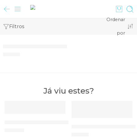
Ordenar
Filtros
por
Tapete Antiderrapante DYCEM
97,50
€
Já viu estes?
DESTAQUE
DESTAQUE
ESGOTADO
TENS Cefar LP1 Chattanooga
TENS/EMS Combo MORETT
199,00
€
97,00
€