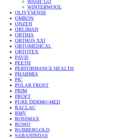
WASH' GO
WINTERWOOL
OLIVYSENSE
OMRON
ONZEN
ORLIMAN
ORTHIA
ORTHOS XXI
ORTOMEDICAL
ORTOTEX
PAVIS
PEETH
PERFORMANCE HEALTH
PHARMIA
PIC
POLAR FROST
PRIM
PROFT
PURE DERMO-MED
RACLAC
RMV
ROSSMAX
ROWO
RUBBERGOLD
SABANINDAS