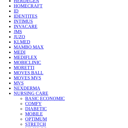
HERDEGEN
HOMECRAFT
ID
IDENTITES
INTIMUS
INVACARE
JMS
JUZO
KLMED
MAMBO MAX
MEDI
MEDIFLEX
MOBICLINIC
MORETTI
MOVES BALL
MOVES MVS
MVS
NEXDERMA
NURSING CARE
BASIC ECONOMIC
COMFY
DIABETIC
MOBILE
OPTIMUM
STRETCH