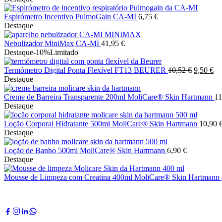
Espirómetro Incentivo PulmoGain CA-MI
6,75
€
Destaque
Nebulizador MiniMax CA-MI
41,95
€
Destaque
-10%
Limitado
O
O
Termómetro Digital Ponta Flexível FT13 BEURER
10,52
€
9,50
€
preço
pr
Destaque
original
atu
era:
é:
Creme de Barreira Transparente 200ml MoliCare® Skin Hartmann
1
10,52 €.
9,
Destaque
Loção Corporal Hidratante 500ml MoliCare® Skin Hartmann
10,90
Destaque
Loção de Banho 500ml MoliCare® Skin Hartmann
6,90
€
Destaque
Mousse de Limpeza com Creatina 400ml MoliCare® Skin Hartmann