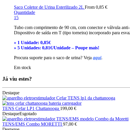
Saco Coletor de Urina Esterilizado 2L
From
0,85
€
Quantidade
1
5
Tubo com comprimento de 90 cm, com conector e válvula anti-
Dispositivo de saída em T (tipo torneira) incorporado para esv
» 1 Unidade: 0,85€
» 5 Unidades: 0,81€/Unidade – Poupe mais!
Procura suporte para o saco de urina? Veja
aqui
.
Em stock
Já viu estes?
Destaque
TENS Cefar LP1 Chattanooga
199,00
€
Destaque
Esgotado
TENS/EMS Combo MORETTI
97,00
€
Destaque