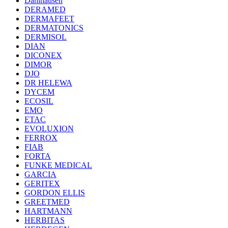
Dahlhausen
DERAMED
DERMAFEET
DERMATONICS
DERMISOL
DIAN
DICONEX
DIMOR
DJO
DR HELEWA
DYCEM
ECOSIL
EMO
ETAC
EVOLUXION
FERROX
FIAB
FORTA
FUNKE MEDICAL
GARCIA
GERITEX
GORDON ELLIS
GREETMED
HARTMANN
HERBITAS