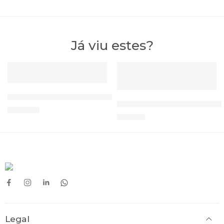
41
41
42
42
Já viu estes?
DESTAQUE
DESTAQUE
ESGOTADO
TENS Cefar LP1 Chattanooga
TENS/EMS Combo MORETT
199,00
€
97,00
€
Legal