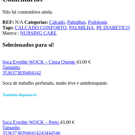
Não há comentários ainda.
REF:
N/A
Categorias:
Calçado
,
Palmilhas
,
Podologia
Tags:
CALÇADO CONFORTO
,
PALMILHA
,
PE DIABETICO
Maerca :
NURSING CARE
Selecionados para si!
Soca Everlite WOCK – Cinza Quente
43,00
€
Tamanho
35
36
37
38
39
40
41
42
Soca de trabalho perfurada, muito leve e antiderrapante.
Também disponível:
Soca Everlite WOCK – Preto
43,00
€
Tamanho
35
36
37
38
39
40
41
42
43
44
45
46