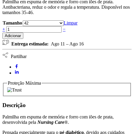
Palmilha em espuma de memória e forro com iões de prata.
Antibacteriana, reduz o odor e regula a temperatura. Disponível nos
tamanhos 35-46.
Tamanho
Limpar
Palmilha
+
−
Pé
Adicionar
Diabético
Entrega estimada:
Ago 11 – Ago 16
DiabetPlus
NURSING
CARE
Partilhar
(par)
quantidade
Proteção Máxima
Descrição
Palmilha em espuma de memória e forro com iões de prata,
desenvolvida pela
Nursing Care
®.
Pensada especialmente para o
pé diabético
, devido aos cuidados