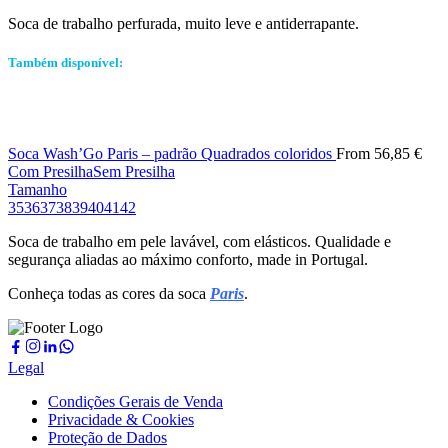
Soca de trabalho perfurada, muito leve e antiderrapante.
Também disponível:
Soca Wash’Go Paris – padrão Quadrados coloridos
From
56,85
€
Com Presilha
Sem Presilha
Tamanho
35
36
37
38
39
40
41
42
Soca de trabalho em pele lavável, com elásticos. Qualidade e
segurança aliadas ao máximo conforto, made in Portugal.
Conheça todas as cores da soca
Paris
.
Legal
Condições Gerais de Venda
Privacidade & Cookies
Proteção de Dados