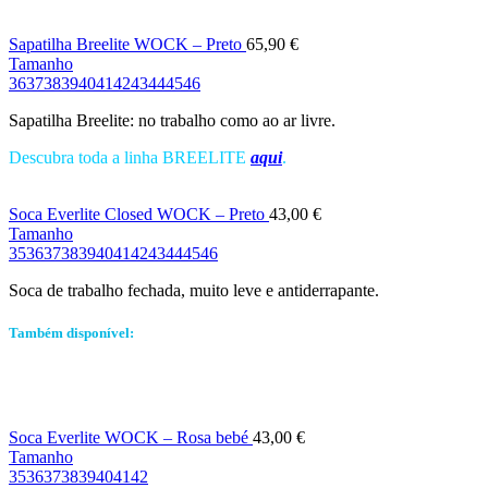
Sapatilha Breelite WOCK – Preto
65,90
€
Tamanho
36
37
38
39
40
41
42
43
44
45
46
Sapatilha Breelite: no trabalho como ao ar livre.
Descubra toda a linha BREELITE
aqui
.
Soca Everlite Closed WOCK – Preto
43,00
€
Tamanho
35
36
37
38
39
40
41
42
43
44
45
46
Soca de trabalho fechada, muito leve e antiderrapante.
Também disponível:
Soca Everlite WOCK – Rosa bebé
43,00
€
Tamanho
35
36
37
38
39
40
41
42