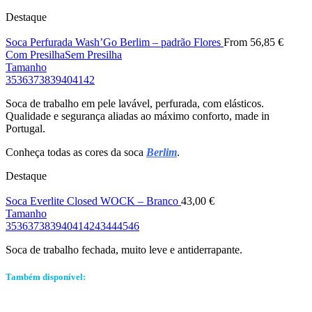
Destaque
Soca Perfurada Wash’Go Berlim – padrão Flores
From
56,85
€
Com Presilha
Sem Presilha
Tamanho
35
36
37
38
39
40
41
42
Soca de trabalho em pele lavável, perfurada, com elásticos.
Qualidade e segurança aliadas ao máximo conforto, made in
Portugal.
Conheça todas as cores da soca
Berlim
.
Destaque
Soca Everlite Closed WOCK – Branco
43,00
€
Tamanho
35
36
37
38
39
40
41
42
43
44
45
46
Soca de trabalho fechada, muito leve e antiderrapante.
Também disponível: