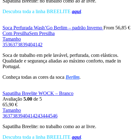
Sapatilha Breelite: no trabalho como ao ar livre.
Descubra toda a linha BREELITE
aqui
.
Soca Perfurada Wash’Go Berlim – padrão Inverno
From
56,85
€
Com Presilha
Sem Presilha
Tamanho
35
36
37
38
39
40
41
42
Soca de trabalho em pele lavável, perfurada, com elásticos.
Qualidade e segurança aliadas ao máximo conforto, made in
Portugal.
Conheça todas as cores da soca
Berlim
.
Sapatilha Breelite WOCK – Branco
Avaliação
5.00
de 5
65,90
€
Tamanho
36
37
38
39
40
41
42
43
44
45
46
Sapatilha Breelite: no trabalho como ao ar livre.
Descubra toda a linha BREELITE
aqui
.