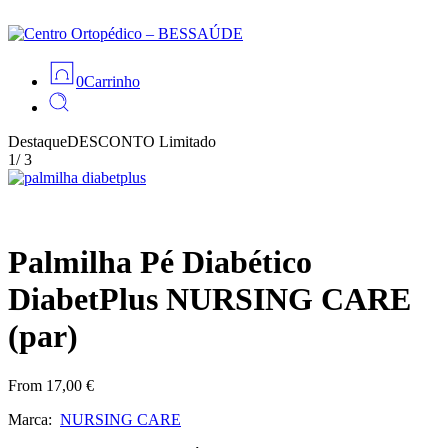
0
Carrinho
Destaque
DESCONTO
Limitado
1
/
3
Palmilha Pé Diabético
DiabetPlus NURSING CARE
(par)
From
17,00
€
Marca:
NURSING CARE