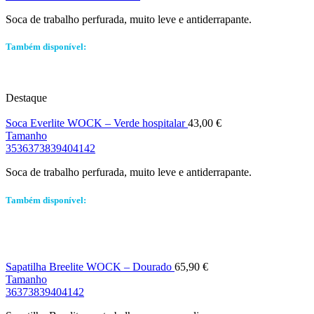
Soca de trabalho perfurada, muito leve e antiderrapante.
Também disponível:
Destaque
Soca Everlite WOCK – Verde hospitalar
43,00
€
Tamanho
35
36
37
38
39
40
41
42
Soca de trabalho perfurada, muito leve e antiderrapante.
Também disponível:
Sapatilha Breelite WOCK – Dourado
65,90
€
Tamanho
36
37
38
39
40
41
42