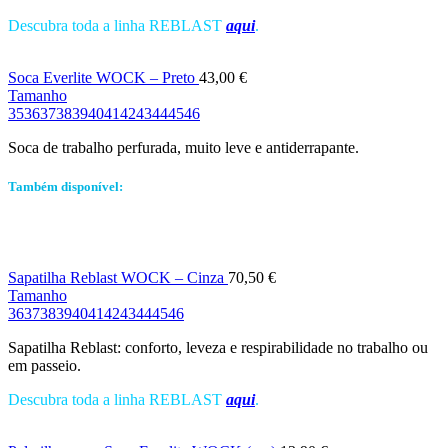
Descubra toda a linha REBLAST
aqui
.
Soca Everlite WOCK – Preto
43,00
€
Tamanho
35
36
37
38
39
40
41
42
43
44
45
46
Soca de trabalho perfurada, muito leve e antiderrapante.
Também disponível:
Sapatilha Reblast WOCK – Cinza
70,50
€
Tamanho
36
37
38
39
40
41
42
43
44
45
46
Sapatilha Reblast: conforto, leveza e respirabilidade no trabalho ou
em passeio.
Descubra toda a linha REBLAST
aqui
.