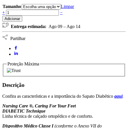
Tamanho
Limpar
Sapato
+
−
Desportivo
Adicionar
Homem
Entrega estimada:
Ago 09 – Ago 14
Diabetic
Tejo
NURSING
Partilhar
CARE
-
Preto
quantidade
Proteção Máxima
Descrição
Confira as características e a importância do Sapato Diabético
aqui
.
Nursing Care ®, Caring For Your Feet
DIABETIC Technique
Linha técnica de calçado ortopédico e de conforto.
Dispositivo Médico Classe I
(conforme o Anexo VII do