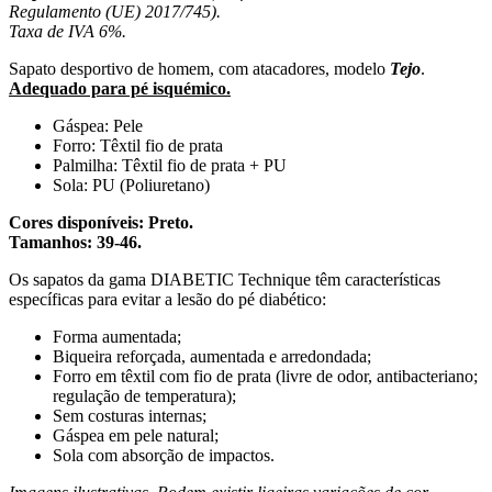
Regulamento (UE) 2017/745).
Taxa de IVA 6%.
Sapato desportivo de homem, com atacadores, modelo
Tejo
.
Adequado para pé isquémico.
Gáspea: Pele
Forro: Têxtil fio de prata
Palmilha: Têxtil fio de prata + PU
Sola: PU (Poliuretano)
Cores disponíveis: Preto.
Tamanhos: 39-46.
Os sapatos da gama DIABETIC Technique têm características
específicas para evitar a lesão do pé diabético:
Forma aumentada;
Biqueira reforçada, aumentada e arredondada;
Forro em têxtil com fio de prata (livre de odor, antibacteriano;
regulação de temperatura);
Sem costuras internas;
Gáspea em pele natural;
Sola com absorção de impactos.