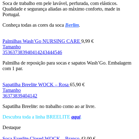
Soca de trabalho em pele lavável, perfurada, com elásticos.
Qualidade e segurança aliadas ao máximo conforto, made in
Portugal.
Conheça todas as cores da soca
Berlim
.
Palmilhas Wash’Go NURSING CARE
9,99
€
Tamanho
35
36
37
38
39
40
41
42
43
44
45
46
Palmilha de reposição para socas e sapatos Wash’Go. Embalagem
com 1 par.
Sapatilha Breelite WOCK – Rosa
65,90
€
Tamanho
36
37
38
39
40
41
42
Sapatilha Breelite: no trabalho como ao ar livre.
Descubra toda a linha BREELITE
aqui
.
Destaque
Soca Everlite Closed WOCK – Branco
43,00
€