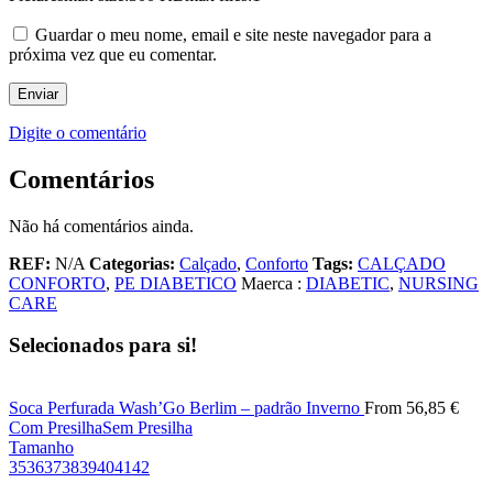
Guardar o meu nome, email e site neste navegador para a
próxima vez que eu comentar.
Digite o comentário
Comentários
Não há comentários ainda.
REF:
N/A
Categorias:
Calçado
,
Conforto
Tags:
CALÇADO
CONFORTO
,
PE DIABETICO
Maerca :
DIABETIC
,
NURSING
CARE
Selecionados para si!
Soca Perfurada Wash’Go Berlim – padrão Inverno
From
56,85
€
Com Presilha
Sem Presilha
Tamanho
35
36
37
38
39
40
41
42