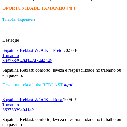
OPORTUNIDADE TAMANHO 44!!!
Também disponível:
Destaque
Sapatilha Reblast WOCK – Preto
70,50
€
Tamanho
36
37
38
39
40
41
42
43
44
45
46
Sapatilha Reblast: conforto, leveza e respirabilidade no trabalho ou
em passeio.
Descubra toda a linha REBLAST
aqui
.
Sapatilha Reblast WOCK – Rosa
70,50
€
Tamanho
36
37
38
39
40
41
42
Sapatilha Reblast: conforto, leveza e respirabilidade no trabalho ou
em passeio.