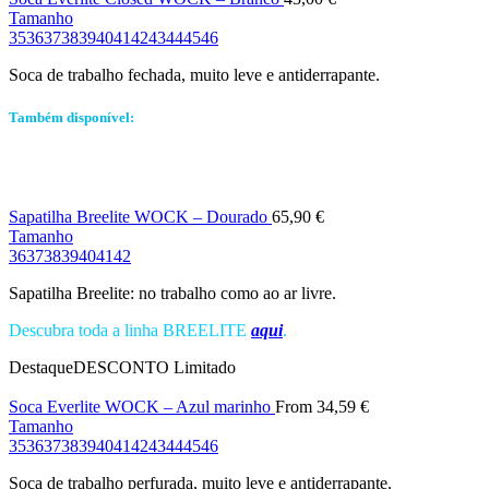
Tamanho
35
36
37
38
39
40
41
42
43
44
45
46
Soca de trabalho fechada, muito leve e antiderrapante.
Também disponível:
Sapatilha Breelite WOCK – Dourado
65,90
€
Tamanho
36
37
38
39
40
41
42
Sapatilha Breelite: no trabalho como ao ar livre.
Descubra toda a linha BREELITE
aqui
.
Destaque
DESCONTO
Limitado
Soca Everlite WOCK – Azul marinho
From
34,59
€
Tamanho
35
36
37
38
39
40
41
42
43
44
45
46
Soca de trabalho perfurada, muito leve e antiderrapante.