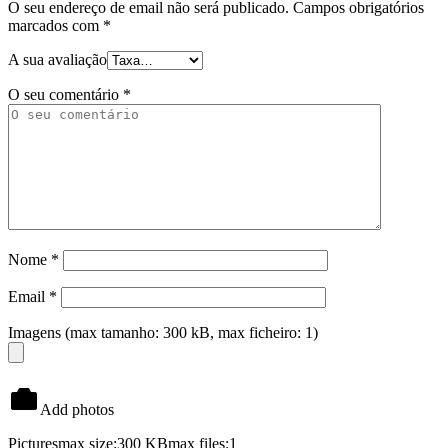
O seu endereço de email não será publicado.
Campos obrigatórios
marcados com
*
A sua avaliação
O seu comentário
*
Nome
*
Email
*
Imagens (max tamanho: 300 kB, max ficheiro: 1)
Add photos
Pictures
max size:300 KB
max files:1