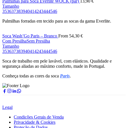
Palmilhas para Soca Everlite WOCK (par)
13,90
€
Tamanho
35
36
37
38
39
40
41
42
43
44
45
46
Palmilhas forradas em tecido para as socas da gama Everlite.
Soca Wash’Go Paris – Branco
From
54,30
€
Com Presilha
Sem Presilha
Tamanho
35
36
37
38
39
40
41
42
43
44
45
46
Soca de trabalho em pele lavável, com elásticos. Qualidade e
segurança aliadas ao máximo conforto, made in Portugal.
Conheça todas as cores da soca
Paris
.
Legal
Condições Gerais de Venda
Privacidade & Cookies
Proteção de Dados