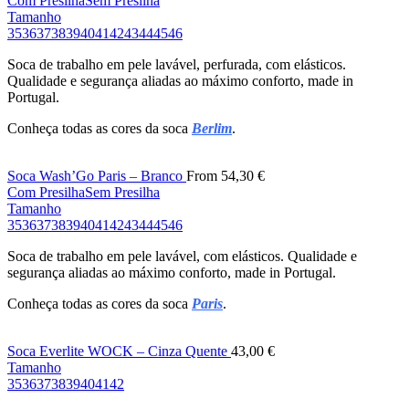
Com Presilha
Sem Presilha
Tamanho
35
36
37
38
39
40
41
42
43
44
45
46
Soca de trabalho em pele lavável, perfurada, com elásticos.
Qualidade e segurança aliadas ao máximo conforto, made in
Portugal.
Conheça todas as cores da soca
Berlim
.
Soca Wash’Go Paris – Branco
From
54,30
€
Com Presilha
Sem Presilha
Tamanho
35
36
37
38
39
40
41
42
43
44
45
46
Soca de trabalho em pele lavável, com elásticos. Qualidade e
segurança aliadas ao máximo conforto, made in Portugal.
Conheça todas as cores da soca
Paris
.
Soca Everlite WOCK – Cinza Quente
43,00
€
Tamanho
35
36
37
38
39
40
41
42