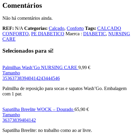
Comentários
Não há comentários ainda.
REF:
N/A
Categorias:
Calçado
,
Conforto
Tags:
CALÇADO
CONFORTO
,
PE DIABETICO
Maerca :
DIABETIC
,
NURSING
CARE
Selecionados para si!
Palmilhas Wash’Go NURSING CARE
9,99
€
Tamanho
35
36
37
38
39
40
41
42
43
44
45
46
Palmilha de reposição para socas e sapatos Wash’Go. Embalagem
com 1 par.
Sapatilha Breelite WOCK – Dourado
65,90
€
Tamanho
36
37
38
39
40
41
42
Sapatilha Breelite: no trabalho como ao ar livre.