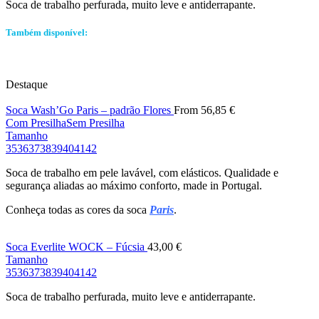
Soca de trabalho perfurada, muito leve e antiderrapante.
Também disponível:
Destaque
Soca Wash’Go Paris – padrão Flores
From
56,85
€
Com Presilha
Sem Presilha
Tamanho
35
36
37
38
39
40
41
42
Soca de trabalho em pele lavável, com elásticos. Qualidade e
segurança aliadas ao máximo conforto, made in Portugal.
Conheça todas as cores da soca
Paris
.
Soca Everlite WOCK – Fúcsia
43,00
€
Tamanho
35
36
37
38
39
40
41
42
Soca de trabalho perfurada, muito leve e antiderrapante.