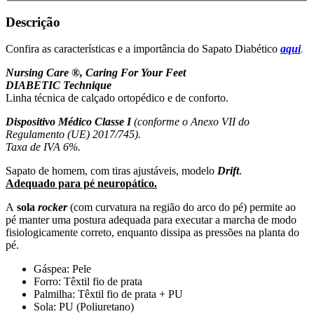
Descrição
Confira as características e a importância do Sapato Diabético
aqui
.
Nursing Care ®, Caring For Your Feet
DIABETIC Technique
Linha técnica de calçado ortopédico e de conforto.
Dispositivo Médico Classe I
(conforme o Anexo VII do
Regulamento (UE) 2017/745).
Taxa de IVA 6%.
Sapato de homem, com tiras ajustáveis, modelo
Drift
.
Adequado para pé neuropático.
A
sola
rocker
(com curvatura na região do arco do pé) permite ao
pé manter uma postura adequada para executar a marcha de modo
fisiologicamente correto, enquanto dissipa as pressões na planta do
pé.
Gáspea: Pele
Forro: Têxtil fio de prata
Palmilha: Têxtil fio de prata + PU
Sola: PU (Poliuretano)