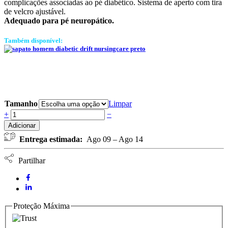
complicações associadas ao pé diabético. Sistema de aperto com tira
de velcro ajustável.
Adequado para pé neuropático.
Também disponível:
Tamanho
Limpar
Sapato
+
−
Homem
Adicionar
Diabetic
Entrega estimada:
Ago 09 – Ago 14
Drift
NURSING
CARE
Partilhar
-
Castanho
quantidade
Proteção Máxima