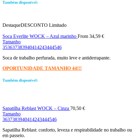
Também disponível:
Destaque
DESCONTO
Limitado
Soca Everlite WOCK – Azul marinho
From
34,59
€
Tamanho
35
36
37
38
39
40
41
42
43
44
45
46
Soca de trabalho perfurada, muito leve e antiderrapante.
OPORTUNIDADE TAMANHO 44!!!
Também disponível:
Sapatilha Reblast WOCK – Cinza
70,50
€
Tamanho
36
37
38
39
40
41
42
43
44
45
46
Sapatilha Reblast: conforto, leveza e respirabilidade no trabalho ou
em passeio.