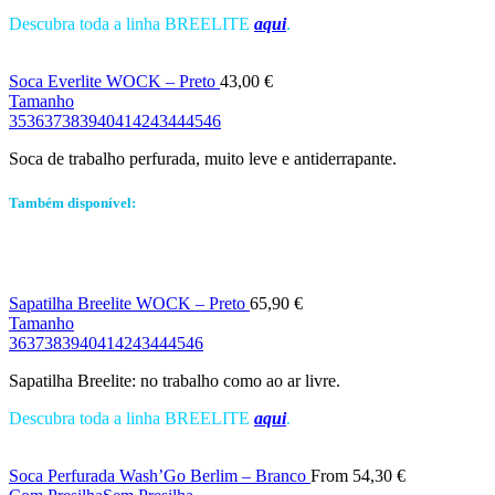
Descubra toda a linha BREELITE
aqui
.
Soca Everlite WOCK – Preto
43,00
€
Tamanho
35
36
37
38
39
40
41
42
43
44
45
46
Soca de trabalho perfurada, muito leve e antiderrapante.
Também disponível:
Sapatilha Breelite WOCK – Preto
65,90
€
Tamanho
36
37
38
39
40
41
42
43
44
45
46
Sapatilha Breelite: no trabalho como ao ar livre.
Descubra toda a linha BREELITE
aqui
.
Soca Perfurada Wash’Go Berlim – Branco
From
54,30
€