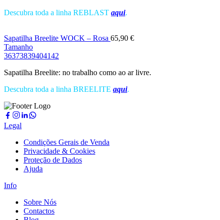
Descubra toda a linha REBLAST
aqui
.
Sapatilha Breelite WOCK – Rosa
65,90
€
Tamanho
36
37
38
39
40
41
42
Sapatilha Breelite: no trabalho como ao ar livre.
Descubra toda a linha BREELITE
aqui
.
Legal
Condições Gerais de Venda
Privacidade & Cookies
Proteção de Dados
Ajuda
Info
Sobre Nós
Contactos
Blog