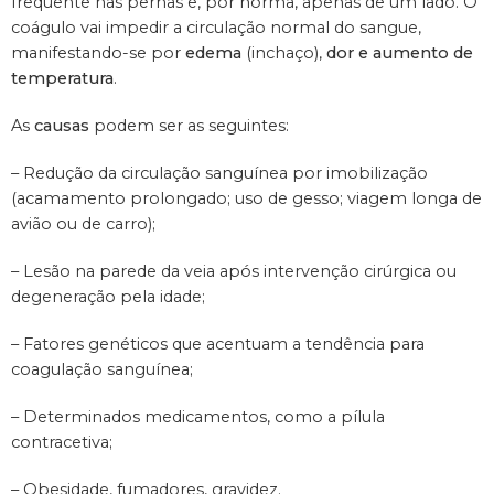
frequente nas pernas e, por norma, apenas de um lado. O
coágulo vai impedir a circulação normal do sangue,
manifestando-se por
edema
(inchaço),
dor
e aumento de
temperatura
.
As
causas
podem ser as seguintes:
– Redução da circulação sanguínea por imobilização
(acamamento prolongado; uso de gesso; viagem longa de
avião ou de carro);
– Lesão na parede da veia após intervenção cirúrgica ou
degeneração pela idade;
– Fatores genéticos que acentuam a tendência para
coagulação sanguínea;
– Determinados medicamentos, como a pílula
contracetiva;
– Obesidade, fumadores, gravidez.