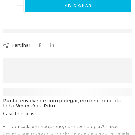
+
ADICIONAR
−
Ago 11 – Ago 16
Partilhar
Descrição
Punho envolvente com polegar, em neopreno, da
linha
Neoprair
da Prim.
Características:
Fabricada em neopreno, com tecnologia
AirLock
System,
que proporciona calor terapêutico à zona tratada