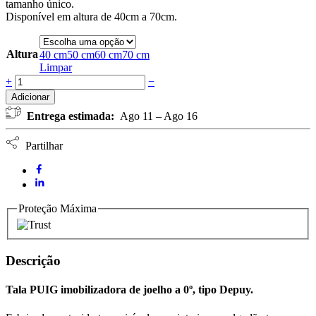
tamanho único.
Disponível em altura de 40cm a 70cm.
Altura
40 cm
50 cm
60 cm
70 cm
Limpar
Tala
+
−
PUIG
Adicionar
Imobilizadora
Entrega estimada:
Ago 11 – Ago 16
Joelho
a
0º
Partilhar
tipo
Depuy
ORLIMAN
quantidade
Proteção Máxima
Descrição
Tala PUIG imobilizadora de joelho a 0º, tipo Depuy.