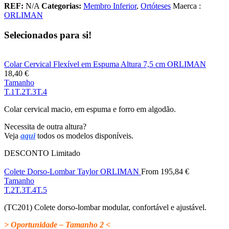
REF:
N/A
Categorias:
Membro Inferior
,
Ortóteses
Maerca :
ORLIMAN
Selecionados para si!
Colar Cervical Flexível em Espuma Altura 7,5 cm ORLIMAN
18,40
€
Tamanho
T.1
T.2
T.3
T.4
Colar cervical macio, em espuma e forro em algodão.
Necessita de outra altura?
Veja
aqui
todos os modelos disponíveis.
DESCONTO
Limitado
Colete Dorso-Lombar Taylor ORLIMAN
From
195,84
€
Tamanho
T.2
T.3
T.4
T.5
(TC201) Colete dorso-lombar modular, confortável e ajustável.
> Oportunidade – Tamanho 2 <