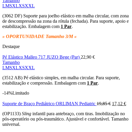
Tamanho
L
M
S
XL
XS
XXL
(3062 DF) Suporte para joelho elástico em malha circular, com zona
de descompressão na zona da rótula (fechada). Para suporte, apoio e
estabilização. Embalagem com
1 Par
.
» OPORTUNIDADE Tamanho 3/M «
Destaque
Pé Elástico Malleo 717 JUZO Bege (Par)
22,90
€
Tamanho
L
M
S
XL
XS
XXL
(3512 AB) Pé elástico simples, em malha circular. Para suporte,
estabilização e compressão. Embalagem com
1 Par
.
-14%
Limitado
O
O
Suporte de Braço Pediátrico ORLIMAN Pediatric
19,85
€
17,12
€
preço
pre
(OP1133)
Sling
infantil para antebraço, com tiras. Imobilização no
original
atu
pós-operatório ou pós-traumático. Ajustável e confortável. Tamanho
era:
é:
universal.
19,85 €.
17,