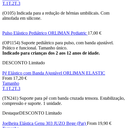
T.1
T.2
T.3
(O105) Indicada para a redução de hérnias umbilicais. Com
almofada em silicone.
Pulso Elástico Pediátrico ORLIMAN Pediatric
17,00
€
(OP1154) Suporte pediátrico para pulso, com banda ajustável.
Prático e funcional. Tamanho único.
Indicado para crianças dos 2 aos 12 anos de idade.
DESCONTO
Limitado
Pé Elástico com Banda Ajustável ORLIMAN ELASTIC
From
17,20
€
Tamanho
T.1
T.2
T.3
(TN241) Suporte para pé com banda cruzada tensora. Estabilização,
compressão e suporte. 1 unidade.
Destaque
DESCONTO
Limitado
Joelheira Elástica Genu 303 JUZO Bege (Par)
From
19,90
€