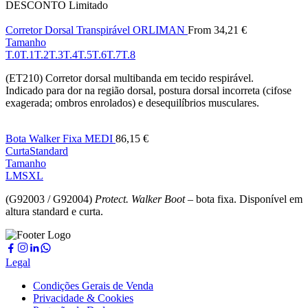
DESCONTO
Limitado
Corretor Dorsal Transpirável ORLIMAN
From
34,21
€
Tamanho
T.0
T.1
T.2
T.3
T.4
T.5
T.6
T.7
T.8
(ET210) Corretor dorsal multibanda em tecido respirável.
Indicado para dor na região dorsal, postura dorsal incorreta (cifose
exagerada; ombros enrolados) e desequilíbrios musculares.
Bota Walker Fixa MEDI
86,15
€
Curta
Standard
Tamanho
L
M
S
XL
(G92003 / G92004)
Protect. Walker Boot
– bota fixa. Disponível em
altura standard e curta.
Legal
Condições Gerais de Venda
Privacidade & Cookies