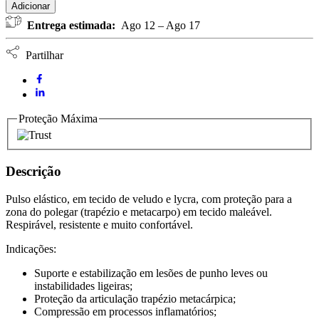
Elástico
Adicionar
com
Entrega estimada:
Ago 12 – Ago 17
Polegar
ORLIMAN
ELASTIC
Partilhar
(Tamanho
Único)
quantidade
Proteção Máxima
Descrição
Pulso elástico, em tecido de veludo e lycra, com proteção para a
zona do polegar (trapézio e metacarpo) em tecido maleável.
Respirável, resistente e muito confortável.
Indicações:
Suporte e estabilização em lesões de punho leves ou
instabilidades ligeiras;
Proteção da articulação trapézio metacárpica;
Compressão em processos inflamatórios;