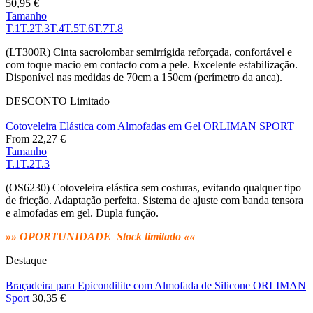
50,95
€
Tamanho
T.1
T.2
T.3
T.4
T.5
T.6
T.7
T.8
(LT300R) Cinta sacrolombar semirrígida reforçada, confortável e
com toque macio em contacto com a pele. Excelente estabilização.
Disponível nas medidas de 70cm a 150cm (perímetro da anca).
DESCONTO
Limitado
Cotoveleira Elástica com Almofadas em Gel ORLIMAN SPORT
From
22,27
€
Tamanho
T.1
T.2
T.3
(OS6230) Cotoveleira elástica sem costuras, evitando qualquer tipo
de fricção. Adaptação perfeita. Sistema de ajuste com banda tensora
e almofadas em gel. Dupla função.
»» OPORTUNIDADE Stock limitado ««
Destaque
Braçadeira para Epicondilite com Almofada de Silicone ORLIMAN
Sport
30,35
€