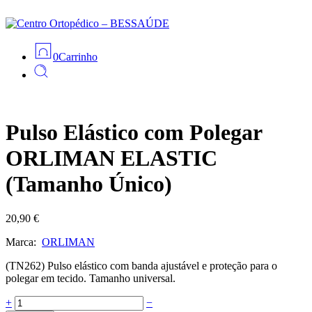
0
Carrinho
Pulso Elástico com Polegar
ORLIMAN ELASTIC
(Tamanho Único)
20,90
€
Marca:
ORLIMAN
(TN262) Pulso elástico com banda ajustável e proteção para o
polegar em tecido. Tamanho universal.
Pulso
+
−