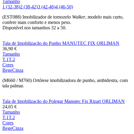
Tamanho
1 (32-38)
2 (38-42)
3 (42-46)
4 (46-50)
(EST088) Imobilizador de tornozelo
Walker
, modelo mais curto,
confere mais conforto e menos peso.
Disponível nos tamanhos 32 a 50.
Tala de Imobilização do Punho MANUTEC FIX ORLIMAN
36,90
€
Tamanho
T.1
T.2
Cores
Bege
Cinza
(M660 / M760) Ortótese imobilizadora de punho, ambidestra, com
tala palmar.
Tala de Imobilização do Polegar Manutec Fix Rizart ORLIMAN
24,65
€
Tamanho
T.1
T.2
Cores
Bege
Cinza