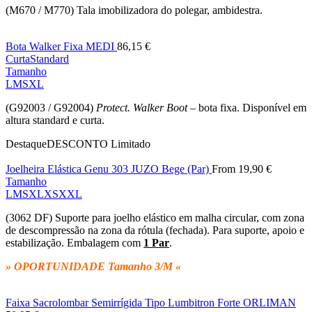
(M670 / M770) Tala imobilizadora do polegar, ambidestra.
Bota Walker Fixa MEDI
86,15
€
Curta
Standard
Tamanho
L
M
S
XL
(G92003 / G92004)
Protect. Walker Boot
– bota fixa. Disponível em
altura standard e curta.
Destaque
DESCONTO
Limitado
Joelheira Elástica Genu 303 JUZO Bege (Par)
From
19,90
€
Tamanho
L
M
S
XL
XS
XXL
(3062 DF) Suporte para joelho elástico em malha circular, com zona
de descompressão na zona da rótula (fechada). Para suporte, apoio e
estabilização. Embalagem com
1 Par
.
» OPORTUNIDADE Tamanho 3/M «
Faixa Sacrolombar Semirrígida Tipo Lumbitron Forte ORLIMAN