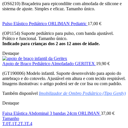
(OS6210) Braçadeira para epicondilite com almofada de silicone e
sistema de ajuste. Simples e eficaz. Tamanho único.
Pulso Elástico Pediátrico ORLIMAN Pediatric
17,00
€
(OP1154) Suporte pediátrico para pulso, com banda ajustável.
Prático e funcional. Tamanho único.
Indicado para crianças dos 2 aos 12 anos de idade.
Destaque
Apoio de Braço Pediátrico Almofadado GERITEX
19,90
€
(GT190006) Modelo infantil. Suporte desenvolvido para apoio do
antebraço e do cotovelo. Ajustável em altura e com tecido respirável.
Imagens ilustrativas: o artigo poderá ser de cor lisa ou com padrão.
Também disponível
Imobilizador de Ombro Pediátrico (Tipo Gerdy)
Destaque
Faixa Elástica Abdominal 3 bandas 24cm ORLIMAN
37,00
€
Tamanho
T.0
T.1
T.2
T.3
T.4