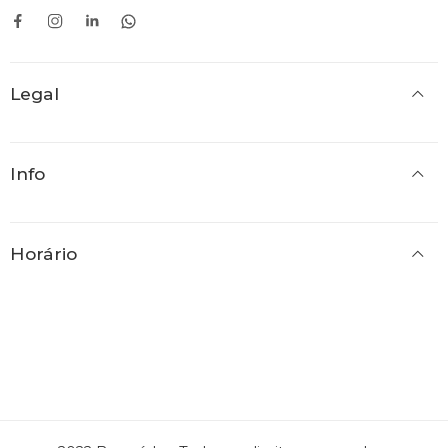
42
43
43
44
44
45
Legal
45
46
46
Info
Horário