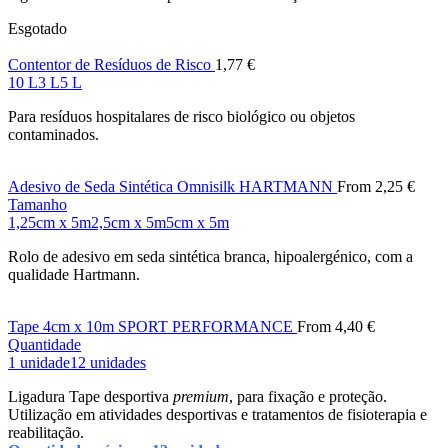
Esgotado
Contentor de Resíduos de Risco
1,77
€
10 L
3 L
5 L
Para resíduos hospitalares de risco biológico ou objetos
contaminados.
Adesivo de Seda Sintética Omnisilk HARTMANN
From
2,25
€
Tamanho
1,25cm x 5m
2,5cm x 5m
5cm x 5m
Rolo de adesivo em seda sintética branca, hipoalergénico, com a
qualidade Hartmann.
Tape 4cm x 10m SPORT PERFORMANCE
From
4,40
€
Quantidade
1 unidade
12 unidades
Ligadura Tape desportiva
premium
, para fixação e proteção.
Utilização em atividades desportivas e tratamentos de fisioterapia e
reabilitação.