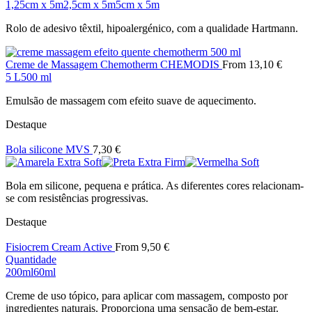
1,25cm x 5m
2,5cm x 5m
5cm x 5m
Rolo de adesivo têxtil, hipoalergénico, com a qualidade Hartmann.
Creme de Massagem Chemotherm CHEMODIS
From
13,10
€
5 L
500 ml
Emulsão de massagem com efeito suave de aquecimento.
Destaque
Bola silicone MVS
7,30
€
Bola em silicone, pequena e prática. As diferentes cores relacionam-
se com resistências progressivas.
Destaque
Fisiocrem Cream Active
From
9,50
€
Quantidade
200ml
60ml
Creme de uso tópico, para aplicar com massagem, composto por
ingredientes naturais. Proporciona uma sensação de bem-estar.