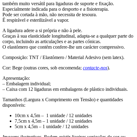
também muito versátil para ligaduras de suporte e fixação.
Especialmente indicada para o desporto e a fisioterapia.
Pode ser cortada à mão, não necessita de tesoura.
É respirável e esterilizável a vapor.
A ligadura adere a si própria e não à pele.
Graças à sua elasticidade longitudinal, adapta-se a qualquer parte do
corpo, incluindo as articulações e as partes cónicas.
O elastómero que contém confere-lhe um carácter compressivo.
Composição: TNT / Elastómero / Material Adesivo (sem latex).
Cor: Bege (outras cores, sob encomenda;
contacte-nos
).
Apresentação:
– Embalagem individual;
– Caixa com 12 ligaduras em embalagens de plástico individuais.
Tamanhos (Largura x Comprimento em Tensão) e quantidades
disponíveis:
10cm x 4,5m – 1 unidade / 12 unidades
7,5cm x 4,5m – 1 unidade / 12 unidades
5cm x 4,5m – 1 unidade / 12 unidades
Imagens ilustrativas. Podem existir ligeiras variações de cor ou