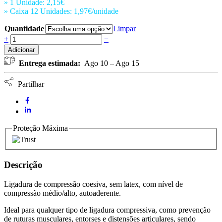
» 1 Unidade: 2,15€
» Caixa 12 Unidades: 1,97€/unidade
Quantidade
Limpar
Ligadura
+
−
Coesiva
Adicionar
Superior
Entrega estimada:
Ago 10 – Ago 15
10cm
x
4,5m
Partilhar
Bege
quantidade
Proteção Máxima
Descrição
Ligadura de compressão coesiva, sem latex, com nível de
compressão médio/alto, autoaderente.
Ideal para qualquer tipo de ligadura compressiva, como prevenção
de ruturas musculares, entorses e distensões articulares, sendo