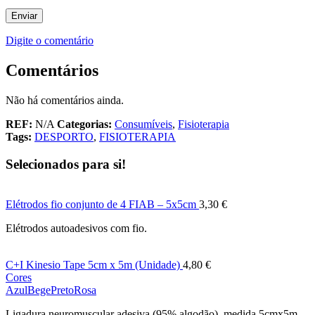
Digite o comentário
Comentários
Não há comentários ainda.
REF:
N/A
Categorias:
Consumíveis
,
Fisioterapia
Tags:
DESPORTO
,
FISIOTERAPIA
Selecionados para si!
Elétrodos fio conjunto de 4 FIAB – 5x5cm
3,30
€
Elétrodos autoadesivos com fio.
C+I Kinesio Tape 5cm x 5m (Unidade)
4,80
€
Cores
Azul
Bege
Preto
Rosa
Ligadura neuromuscular adesiva (95% algodão), medida 5cmx5m.