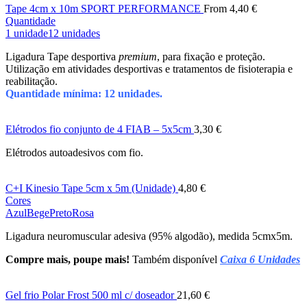
Tape 4cm x 10m SPORT PERFORMANCE
From
4,40
€
Quantidade
1 unidade
12 unidades
Ligadura Tape desportiva
premium
, para fixação e proteção.
Utilização em atividades desportivas e tratamentos de fisioterapia e
reabilitação.
Quantidade mínima: 12 unidades.
Elétrodos fio conjunto de 4 FIAB – 5x5cm
3,30
€
Elétrodos autoadesivos com fio.
C+I Kinesio Tape 5cm x 5m (Unidade)
4,80
€
Cores
Azul
Bege
Preto
Rosa
Ligadura neuromuscular adesiva (95% algodão), medida 5cmx5m.
Compre mais, poupe mais!
Também disponível
Caixa 6 Unidades
Gel frio Polar Frost 500 ml c/ doseador
21,60
€