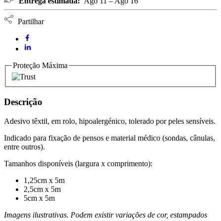
Entrega estimada:
Ago 11 – Ago 16
HARTMANN
quantidade
Partilhar
Proteção Máxima
Descrição
Adesivo têxtil, em rolo, hipoalergénico, tolerado por peles sensíveis.
Indicado para fixação de pensos e material médico (sondas, cânulas,
entre outros).
Tamanhos disponíveis (largura x comprimento):
1,25cm x 5m
2,5cm x 5m
5cm x 5m
Imagens ilustrativas. Podem existir variações de cor, estampados