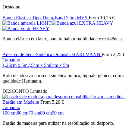
Destaque
Banda Elástica Tipo Thera-Band 5,5m MVS
From
10,25
€
Banda elástica em látex, para trabalhar mobilidade e resistência.
Adesivo de Seda Sintética Omnisilk HARTMANN
From
2,25
€
Tamanho
1,25cm x 5m
2,5cm x 5m
5cm x 5m
Rolo de adesivo em seda sintética branca, hipoalergénico, com a
qualidade Hartmann.
DESCONTO
Limitado
Bastão em Madeira
From
5,20
€
Tamanho
100 cm
60 cm
70 cm
80 cm
90 cm
Bastão de madeira para utilizar na reabilitação ou desporto.