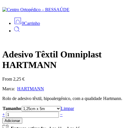
0
Carrinho
Adesivo Têxtil Omniplast
HARTMANN
From
2,25
€
Marca:
HARTMANN
Rolo de adesivo têxtil, hipoalergénico, com a qualidade Hartmann.
Tamanho
Limpar
Adesivo
+
−
Têxtil
Adicionar
Omniplast