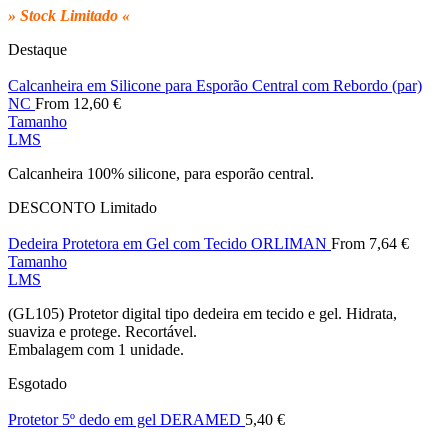
5,00 €.
4,37 €.
» Stock Limitado «
Destaque
Calcanheira em Silicone para Esporão Central com Rebordo (par)
NC
From
12,60
€
Tamanho
L
M
S
Calcanheira 100% silicone, para esporão central.
DESCONTO
Limitado
Dedeira Protetora em Gel com Tecido ORLIMAN
From
7,64
€
Tamanho
L
M
S
(GL105) Protetor digital tipo dedeira em tecido e gel. Hidrata,
suaviza e protege. Recortável.
Embalagem com 1 unidade.
Esgotado
Protetor 5º dedo em gel DERAMED
5,40
€