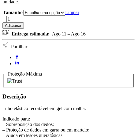
unidade.
Tamanho
Limpar
Tubo
+
−
Recortável
Adicionar
Protetor
Entrega estimada:
Ago 11 – Ago 16
de
Dedos
em
Partilhar
Gel
com
Malha
NURSING
CARE
Proteção Máxima
quantidade
Descrição
Tubo elástico recortável em gel com malha.
Indicado para:
– Sobreposição dos dedos;
– Proteção de dedos em garra ou em martelo;
– Ajuda em lesões queratósicas;