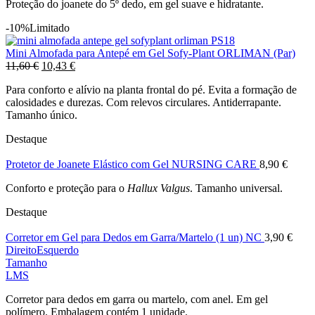
Proteção do joanete do 5º dedo, em gel suave e hidratante.
-10%
Limitado
Mini Almofada para Antepé em Gel Sofy-Plant ORLIMAN (Par)
O
O
11,60
€
10,43
€
preço
preço
Para conforto e alívio na planta frontal do pé. Evita a formação de
original
atual
calosidades e durezas. Com relevos circulares. Antiderrapante.
era:
é:
Tamanho único.
11,60 €.
10,43 €.
Destaque
Protetor de Joanete Elástico com Gel NURSING CARE
8,90
€
Conforto e proteção para o
Hallux Valgus
. Tamanho universal.
Destaque
Corretor em Gel para Dedos em Garra/Martelo (1 un) NC
3,90
€
Direito
Esquerdo
Tamanho
L
M
S
Corretor para dedos em garra ou martelo, com anel. Em gel
polímero. Embalagem contém 1 unidade.