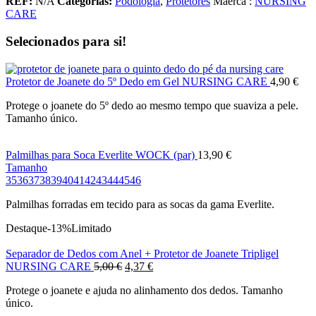
REF:
N/A
Categorias:
Podologia
,
Protetores
Maerca :
NURSING
CARE
Selecionados para si!
Protetor de Joanete do 5º Dedo em Gel NURSING CARE
4,90
€
Protege o joanete do 5º dedo ao mesmo tempo que suaviza a pele.
Tamanho único.
Palmilhas para Soca Everlite WOCK (par)
13,90
€
Tamanho
35
36
37
38
39
40
41
42
43
44
45
46
Palmilhas forradas em tecido para as socas da gama Everlite.
Destaque
-13%
Limitado
Separador de Dedos com Anel + Protetor de Joanete Tripligel
O
O
NURSING CARE
5,00
€
4,37
€
preço
preço
Protege o joanete e ajuda no alinhamento dos dedos. Tamanho
original
atual
único.
era:
é: