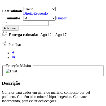
Lateralidade
Direito
Esquerdo
Tamanho
Limpar
Corretor
+
−
em
Adicionar
Gel
Entrega estimada:
Ago 12 – Ago 17
para
Dedos
em
Partilhar
Garra/Martelo
(1
un)
NC
quantidade
Proteção Máxima
Descrição
Corretor para dedos em garra ou martelo, composto por gel
polímero. Contém óleo mineral hipoalergénico. Com anel
incorporado, para evitar deslocações.