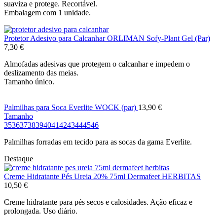
suaviza e protege. Recortável.
Embalagem com 1 unidade.
Protetor Adesivo para Calcanhar ORLIMAN Sofy-Plant Gel (Par)
7,30
€
Almofadas adesivas que protegem o calcanhar e impedem o
deslizamento das meias.
Tamanho único.
Palmilhas para Soca Everlite WOCK (par)
13,90
€
Tamanho
35
36
37
38
39
40
41
42
43
44
45
46
Palmilhas forradas em tecido para as socas da gama Everlite.
Destaque
Creme Hidratante Pés Ureia 20% 75ml Dermafeet HERBITAS
10,50
€
Creme hidratante para pés secos e calosidades. Ação eficaz e
prolongada. Uso diário.