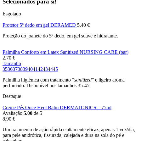
Selecionados para si!
Esgotado
Protetor 5º dedo em gel DERAMED
5,40
€
Proteção do joanete do 5º dedo, em gel suave e hidratante.
Palmilha Conforto em Latex Sanitized NURSING CARE (par)
2,70
€
Tamanho
35
36
37
38
39
40
41
42
43
44
45
Palmilha higiénica com tratamento “
sanitized
” e ligeiro aroma
perfumado. Disponível nos tamanhos 35-45.
Destaque
Creme Pés Once Heel Balm DERMATONICS – 75ml
Avaliação
5.00
de 5
8,90
€
Um tratamento de ação rápida e altamente eficaz, apenas 1 vez/dia,
para pele anidrótica, fissurada, calejada e dura na sola do pé e
calcanhar.