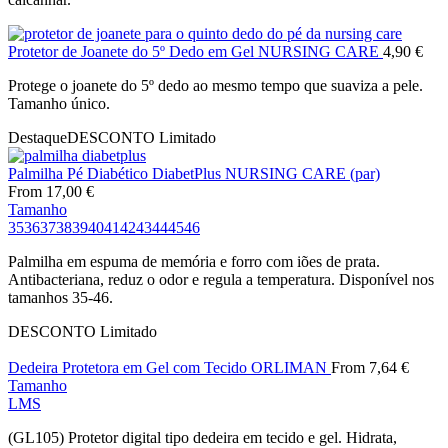
Protetor de Joanete do 5º Dedo em Gel NURSING CARE
4,90
€
Protege o joanete do 5º dedo ao mesmo tempo que suaviza a pele.
Tamanho único.
Destaque
DESCONTO
Limitado
Palmilha Pé Diabético DiabetPlus NURSING CARE (par)
From
17,00
€
Tamanho
35
36
37
38
39
40
41
42
43
44
45
46
Palmilha em espuma de memória e forro com iões de prata.
Antibacteriana, reduz o odor e regula a temperatura. Disponível nos
tamanhos 35-46.
DESCONTO
Limitado
Dedeira Protetora em Gel com Tecido ORLIMAN
From
7,64
€
Tamanho
L
M
S
(GL105) Protetor digital tipo dedeira em tecido e gel. Hidrata,