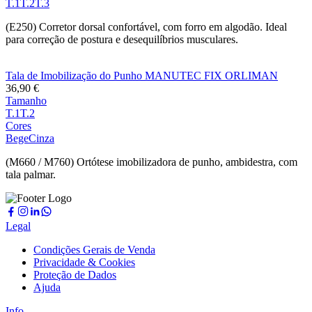
T.1
T.2
T.3
(E250) Corretor dorsal confortável, com forro em algodão. Ideal
para correção de postura e desequilíbrios musculares.
Tala de Imobilização do Punho MANUTEC FIX ORLIMAN
36,90
€
Tamanho
T.1
T.2
Cores
Bege
Cinza
(M660 / M760) Ortótese imobilizadora de punho, ambidestra, com
tala palmar.
Legal
Condições Gerais de Venda
Privacidade & Cookies
Proteção de Dados
Ajuda
Info