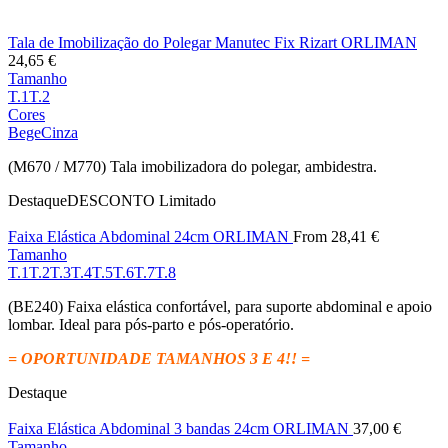
Tala de Imobilização do Polegar Manutec Fix Rizart ORLIMAN
24,65
€
Tamanho
T.1
T.2
Cores
Bege
Cinza
(M670 / M770) Tala imobilizadora do polegar, ambidestra.
Destaque
DESCONTO
Limitado
Faixa Elástica Abdominal 24cm ORLIMAN
From
28,41
€
Tamanho
T.1
T.2
T.3
T.4
T.5
T.6
T.7
T.8
(BE240) Faixa elástica confortável, para suporte abdominal e apoio
lombar. Ideal para pós-parto e pós-operatório.
= OPORTUNIDADE TAMANHOS 3 E 4!! =
Destaque
Faixa Elástica Abdominal 3 bandas 24cm ORLIMAN
37,00
€
Tamanho