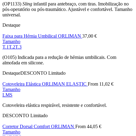
(OP1133)
Sling
infantil para antebraço, com tiras. Imobilização no
original
atu
pós-operatório ou pós-traumático. Ajustável e confortável. Tamanho
era:
é:
universal.
19,85 €.
17,
Destaque
Faixa para Hérnia Umbilical ORLIMAN
37,00
€
Tamanho
T.1
T.2
T.3
(O105) Indicada para a redução de hérnias umbilicais. Com
almofada em silicone.
Destaque
DESCONTO
Limitado
Cotoveleira Elástica ORLIMAN ELASTIC
From
11,02
€
Tamanho
L
M
S
Cotoveleira elástica respirável, resistente e confortável.
DESCONTO
Limitado
Corretor Dorsal Comfort ORLIMAN
From
44,05
€
Tamanho