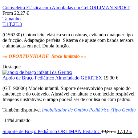
Cotoveleira Elástica com Almofadas em Gel ORLIMAN SPORT
From
22,27
€
Tamanho
T.1
T.2
T.3
(OS6230) Cotoveleira elástica sem costuras, evitando qualquer tipo
de fricção. Adaptação perfeita. Sistema de ajuste com banda tensora
e almofadas em gel. Dupla função.
»» OPORTUNIDADE Stock limitado ««
Destaque
Apoio de Braço Pediátrico Almofadado GERITEX
19,90
€
(GT190006) Modelo infantil. Suporte desenvolvido para apoio do
antebraço e do cotovelo. Ajustável em altura e com tecido respirável.
Imagens ilustrativas: o artigo poderá ser de cor lisa ou com padrão.
Também disponível
Imobilizador de Ombro Pediátrico (Tipo Gerdy)
-14%
Limitado
O
O
Suporte de Braço Pediátrico ORLIMAN Pediatric
19,85
€
17,12
€
preço
pre