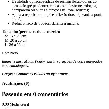
Debilidade ou incapacidade de realizar flexão dorsal do
tornozelo (pé pendente), em casos de lesão neurológica,
hemiparesia ou outras alterações neuromusculares;
Ajuda a reposicionar o pé em flexão dorsal (levanta a ponta
do pé);
Reduz o risco de tropeçar durante a marcha.
Tamanho (perímetro do tornozelo):
– S: 15 a 20 cm
– M: 20 a 26 cm
– L: 26 a 33 cm
Cor: Preto
Imagens ilustrativas. Podem existir variações de cor, estampados
e/ou embalagens.
Preços e Condições válidas na loja online.
Avaliações (0)
Baseado em 0 comentários
0.00
Média Geral