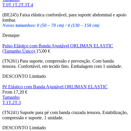
T.0
T.1
T.2
T.3
T.4
(BE245) Faixa elástica confortável, para suporte abdominal e apoio
lombar.
Novos tamanhos: 0 (50 – 70 cm) / 4 (130 – 150 cm)
Destaque
Pulso Elástico com Banda Ajustável ORLIMAN ELASTIC
(Tamanho Único)
15,00
€
(TN261) Para suporte, compressão e prevenção. Com banda
tensora. Confortável, em tecido fino. Embalagem com 1 unidade.
DESCONTO
Limitado
Pé Elástico com Banda Ajustável ORLIMAN ELASTIC
From
17,20
€
Tamanho
T.1
T.2
T.3
(TN241) Suporte para pé com banda cruzada tensora. Estabilização,
compressão e suporte. 1 unidade.
DESCONTO
Limitado