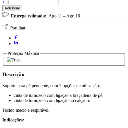
Suporte
+
−
Pé
Adicionar
Pendente
Entrega estimada:
Ago 11 – Ago 16
VARITEKS
quantidade
Partilhar
Proteção Máxima
Descrição
Suporte para pé pendente, com 2 opções de utilização:
cinta de tornozelo com ligação a braçadeira de pé;
cinta de tornozelo com ligação ao calçado.
Tecido macio e respirável.
Indicações: