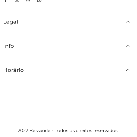
43
43
44
44
Legal
45
45
46
46
Info
Horário
2022 Bessaúde - Todos os direitos reservados .