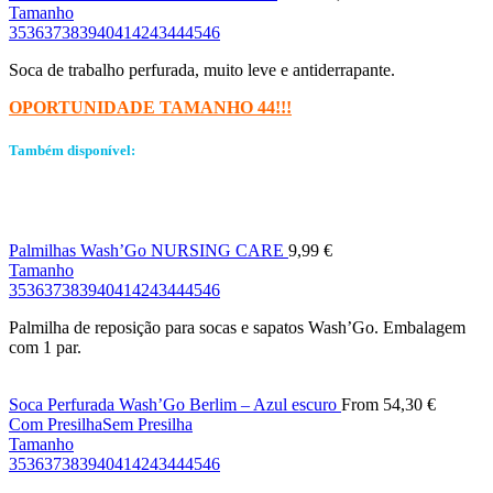
Tamanho
35
36
37
38
39
40
41
42
43
44
45
46
Soca de trabalho perfurada, muito leve e antiderrapante.
OPORTUNIDADE TAMANHO 44!!!
Também disponível:
Palmilhas Wash’Go NURSING CARE
9,99
€
Tamanho
35
36
37
38
39
40
41
42
43
44
45
46
Palmilha de reposição para socas e sapatos Wash’Go. Embalagem
com 1 par.
Soca Perfurada Wash’Go Berlim – Azul escuro
From
54,30
€
Com Presilha
Sem Presilha
Tamanho
35
36
37
38
39
40
41
42
43
44
45
46