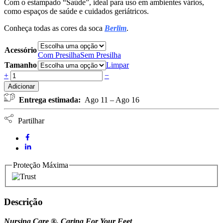
Com o estampado “Saúde”, ideal para uso em ambientes vários,
como espaços de saúde e cuidados geriátricos.
Conheça todas as cores da soca
Berlim
.
Acessório
Com Presilha
Sem Presilha
Tamanho
Limpar
Soca
+
−
Perfurada
Adicionar
Wash'Go
Entrega estimada:
Ago 11 – Ago 16
Berlim
-
padrão
Partilhar
Saúde
03
quantidade
Proteção Máxima
Descrição
Nursing Care ®, Caring For Your Feet