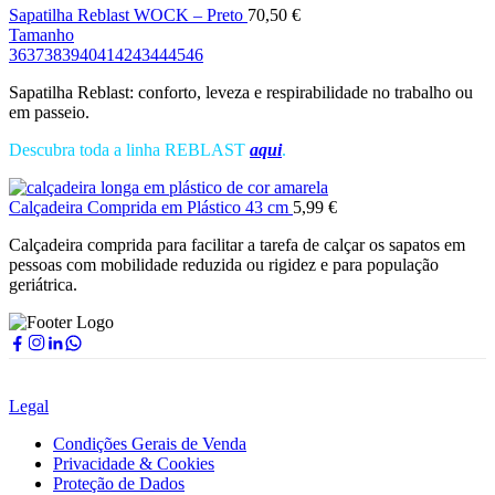
Sapatilha Reblast WOCK – Preto
70,50
€
Tamanho
36
37
38
39
40
41
42
43
44
45
46
Sapatilha Reblast: conforto, leveza e respirabilidade no trabalho ou
em passeio.
Descubra toda a linha REBLAST
aqui
.
Calçadeira Comprida em Plástico 43 cm
5,99
€
Calçadeira comprida para facilitar a tarefa de calçar os sapatos em
pessoas com mobilidade reduzida ou rigidez e para população
geriátrica.
Legal
Condições Gerais de Venda
Privacidade & Cookies
Proteção de Dados