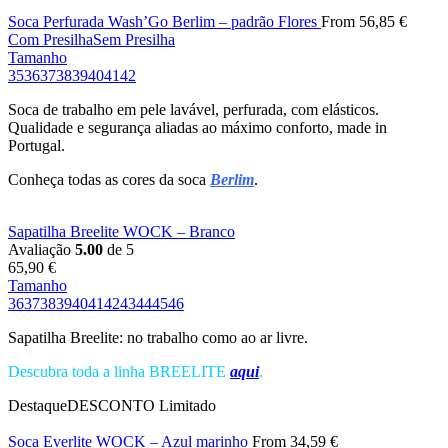
Soca Perfurada Wash’Go Berlim – padrão Flores
From
56,85
€
Com Presilha
Sem Presilha
Tamanho
35
36
37
38
39
40
41
42
Soca de trabalho em pele lavável, perfurada, com elásticos.
Qualidade e segurança aliadas ao máximo conforto, made in
Portugal.
Conheça todas as cores da soca
Berlim
.
Sapatilha Breelite WOCK – Branco
Avaliação
5.00
de 5
65,90
€
Tamanho
36
37
38
39
40
41
42
43
44
45
46
Sapatilha Breelite: no trabalho como ao ar livre.
Descubra toda a linha BREELITE
aqui
.
Destaque
DESCONTO
Limitado
Soca Everlite WOCK – Azul marinho
From
34,59
€