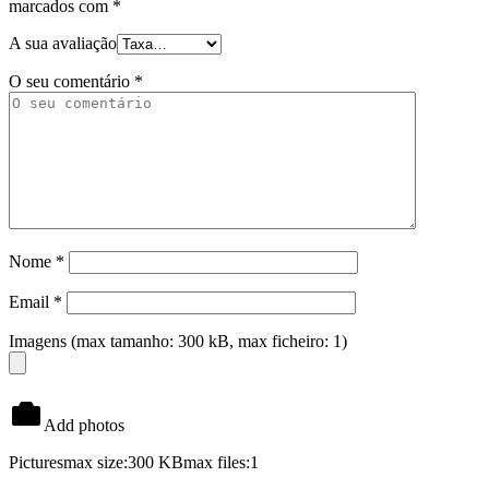
marcados com
*
A sua avaliação
O seu comentário
*
Nome
*
Email
*
Imagens (max tamanho: 300 kB, max ficheiro: 1)
Add photos
Pictures
max size:300 KB
max files:1