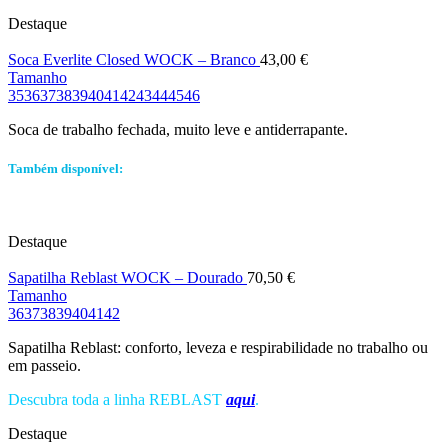
Destaque
Soca Everlite Closed WOCK – Branco
43,00
€
Tamanho
35
36
37
38
39
40
41
42
43
44
45
46
Soca de trabalho fechada, muito leve e antiderrapante.
Também disponível:
Destaque
Sapatilha Reblast WOCK – Dourado
70,50
€
Tamanho
36
37
38
39
40
41
42
Sapatilha Reblast: conforto, leveza e respirabilidade no trabalho ou
em passeio.
Descubra toda a linha REBLAST
aqui
.
Destaque