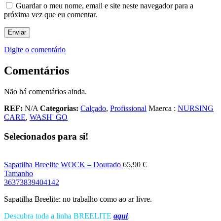
Guardar o meu nome, email e site neste navegador para a
próxima vez que eu comentar.
Digite o comentário
Comentários
Não há comentários ainda.
REF:
N/A
Categorias:
Calçado
,
Profissional
Maerca :
NURSING
CARE
,
WASH' GO
Selecionados para si!
Sapatilha Breelite WOCK – Dourado
65,90
€
Tamanho
36
37
38
39
40
41
42
Sapatilha Breelite: no trabalho como ao ar livre.
Descubra toda a linha BREELITE
aqui
.