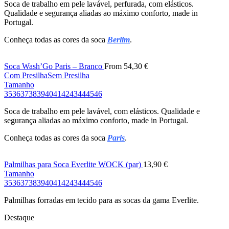
Soca de trabalho em pele lavável, perfurada, com elásticos.
Qualidade e segurança aliadas ao máximo conforto, made in
Portugal.
Conheça todas as cores da soca
Berlim
.
Soca Wash’Go Paris – Branco
From
54,30
€
Com Presilha
Sem Presilha
Tamanho
35
36
37
38
39
40
41
42
43
44
45
46
Soca de trabalho em pele lavável, com elásticos. Qualidade e
segurança aliadas ao máximo conforto, made in Portugal.
Conheça todas as cores da soca
Paris
.
Palmilhas para Soca Everlite WOCK (par)
13,90
€
Tamanho
35
36
37
38
39
40
41
42
43
44
45
46
Palmilhas forradas em tecido para as socas da gama Everlite.
Destaque