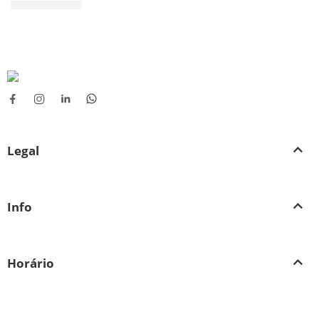
37
38
38
39
39
40
40
41
41
42
42
43
43
44
Legal
44
45
45
46
46
Info
Horário