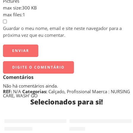
Pictures
max size:300 KB
max files:1
Guardar o meu nome, email e site neste navegador para a
próxima vez que eu comentar.
DIGITE O COMENTÁRIO
Comentários
Não há comentários ainda.
REF:
N/A
Categorias:
Calçado
,
Profissional
Maerca :
NURSING
CARE
,
WASH' GO
Selecionados para si!
35
36
Soca Wash’Go Paris – Azul escuro
Sapatilha Breelite WOCK – Pret
From
54,30
€
65,90
€
36
37