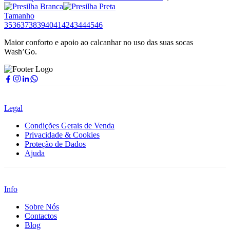
Tamanho
35
36
37
38
39
40
41
42
43
44
45
46
Maior conforto e apoio ao calcanhar no uso das suas socas
Wash’Go.
Legal
Condições Gerais de Venda
Privacidade & Cookies
Proteção de Dados
Ajuda
Info
Sobre Nós
Contactos
Blog