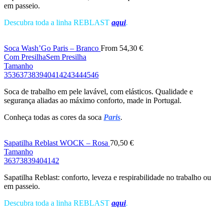
em passeio.
Descubra toda a linha REBLAST
aqui
.
Soca Wash’Go Paris – Branco
From
54,30
€
Com Presilha
Sem Presilha
Tamanho
35
36
37
38
39
40
41
42
43
44
45
46
Soca de trabalho em pele lavável, com elásticos. Qualidade e
segurança aliadas ao máximo conforto, made in Portugal.
Conheça todas as cores da soca
Paris
.
Sapatilha Reblast WOCK – Rosa
70,50
€
Tamanho
36
37
38
39
40
41
42
Sapatilha Reblast: conforto, leveza e respirabilidade no trabalho ou
em passeio.
Descubra toda a linha REBLAST
aqui
.