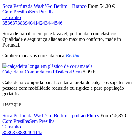
Soca Perfurada Wash’Go Berlim – Branco
From
54,30
€
Com Presilha
Sem Presilha
Tamanho
35
36
37
38
39
40
41
42
43
44
45
46
Soca de trabalho em pele lavável, perfurada, com elásticos.
Qualidade e segurança aliadas ao máximo conforto, made in
Portugal.
Conheça todas as cores da soca
Berlim
.
Calçadeira Comprida em Plástico 43 cm
5,99
€
Calçadeira comprida para facilitar a tarefa de calçar os sapatos em
pessoas com mobilidade reduzida ou rigidez e para população
geriátrica.
Destaque
Soca Perfurada Wash’Go Berlim – padrão Flores
From
56,85
€
Com Presilha
Sem Presilha
Tamanho
35
36
37
38
39
40
41
42