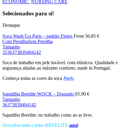
ECONOMIC
,
NURSING CARE
Selecionados para si!
Destaque
Soca Wash’Go Paris – padrão Flores
From
56,85
€
Com Presilha
Sem Presilha
Tamanho
35
36
37
38
39
40
41
42
Soca de trabalho em pele lavável, com elásticos. Qualidade e
segurança aliadas ao máximo conforto, made in Portugal.
Conheça todas as cores da soca
Paris
.
Sapatilha Breelite WOCK – Dourado
65,90
€
Tamanho
36
37
38
39
40
41
42
Sapatilha Breelite: no trabalho como ao ar livre.
Descubra toda a linha BREELITE
aqui
.