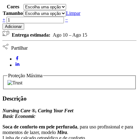
Cores
Tamanho
Limpar
Soca
+
−
Perfurada
Adicionar
Basic
Entrega estimada:
Ago 10 – Ago 15
Mira
NURSING
CARE
Partilhar
quantidade
Proteção Máxima
Descrição
Nursing Care ®, Caring Your Feet
Basic Economic
Soca de conforto em pele perfurada
, para uso profissional e para
momentos de lazer, modelo
Mira
.
Linha de calçado ortopédico e de conforto.