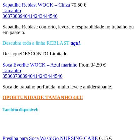
Sapatilha Reblast WOCK – Cinza
70,50
€
Tamanho
36
37
38
39
40
41
42
43
44
45
46
Sapatilha Reblast: conforto, leveza e respirabilidade no trabalho ou
em passeio.
Descubra toda a linha REBLAST
aqui
.
Destaque
DESCONTO
Limitado
Soca Everlite WOCK – Azul marinho
From
34,59
€
Tamanho
35
36
37
38
39
40
41
42
43
44
45
46
Soca de trabalho perfurada, muito leve e antiderrapante.
OPORTUNIDADE TAMANHO 44!!!
Também disponível:
Presilha para Soca Wash’Go NURSING CARE
6,15
€