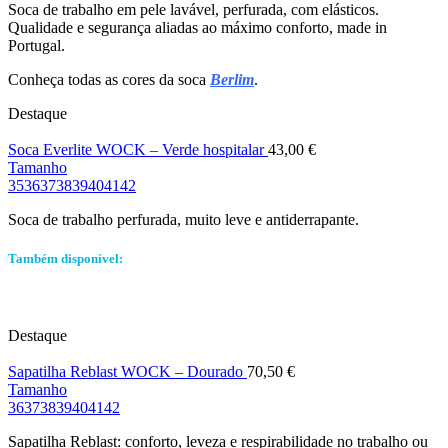
Soca de trabalho em pele lavável, perfurada, com elásticos.
Qualidade e segurança aliadas ao máximo conforto, made in
Portugal.
Conheça todas as cores da soca
Berlim
.
Destaque
Soca Everlite WOCK – Verde hospitalar
43,00
€
Tamanho
35
36
37
38
39
40
41
42
Soca de trabalho perfurada, muito leve e antiderrapante.
Também disponível:
Destaque
Sapatilha Reblast WOCK – Dourado
70,50
€
Tamanho
36
37
38
39
40
41
42
Sapatilha Reblast: conforto, leveza e respirabilidade no trabalho ou