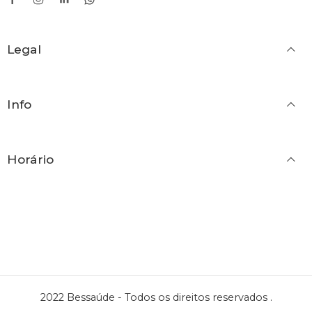
42
43
Legal
44
45
Info
46
Horário
2022 Bessaúde - Todos os direitos reservados .