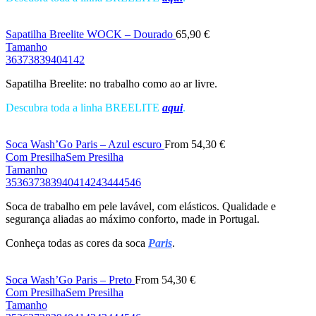
Sapatilha Breelite WOCK – Dourado
65,90
€
Tamanho
36
37
38
39
40
41
42
Sapatilha Breelite: no trabalho como ao ar livre.
Descubra toda a linha BREELITE
aqui
.
Soca Wash’Go Paris – Azul escuro
From
54,30
€
Com Presilha
Sem Presilha
Tamanho
35
36
37
38
39
40
41
42
43
44
45
46
Soca de trabalho em pele lavável, com elásticos. Qualidade e
segurança aliadas ao máximo conforto, made in Portugal.
Conheça todas as cores da soca
Paris
.
Soca Wash’Go Paris – Preto
From
54,30
€
Com Presilha
Sem Presilha
Tamanho