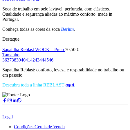
Soca de trabalho em pele lavável, perfurada, com elásticos.
Qualidade e segurança aliadas ao máximo conforto, made in
Portugal.
Conheça todas as cores da soca
Berlim
.
Destaque
Sapatilha Reblast WOCK – Preto
70,50
€
Tamanho
36
37
38
39
40
41
42
43
44
45
46
Sapatilha Reblast: conforto, leveza e respirabilidade no trabalho ou
em passeio.
Descubra toda a linha REBLAST
aqui
.
Legal
Condições Gerais de Venda