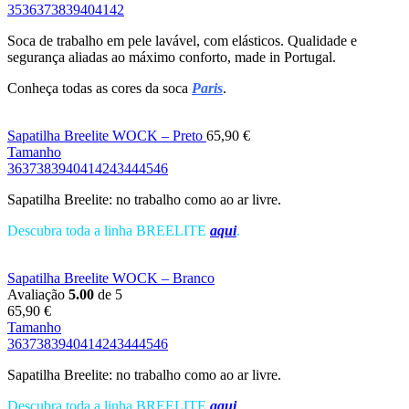
35
36
37
38
39
40
41
42
Soca de trabalho em pele lavável, com elásticos. Qualidade e
segurança aliadas ao máximo conforto, made in Portugal.
Conheça todas as cores da soca
Paris
.
Sapatilha Breelite WOCK – Preto
65,90
€
Tamanho
36
37
38
39
40
41
42
43
44
45
46
Sapatilha Breelite: no trabalho como ao ar livre.
Descubra toda a linha BREELITE
aqui
.
Sapatilha Breelite WOCK – Branco
Avaliação
5.00
de 5
65,90
€
Tamanho
36
37
38
39
40
41
42
43
44
45
46
Sapatilha Breelite: no trabalho como ao ar livre.
Descubra toda a linha BREELITE
aqui
.