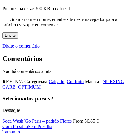
Pictures
max size:300 KB
max files:1
Guardar o meu nome, email e site neste navegador para a
próxima vez que eu comentar.
Digite o comentário
Comentários
Não há comentários ainda.
REF:
N/A
Categorias:
Calçado
,
Conforto
Maerca :
NURSING
CARE
,
OPTIMUM
Selecionados para si!
Destaque
Soca Wash’Go Paris – padrão Flores
From
56,85
€
Com Presilha
Sem Presilha
Tamanho