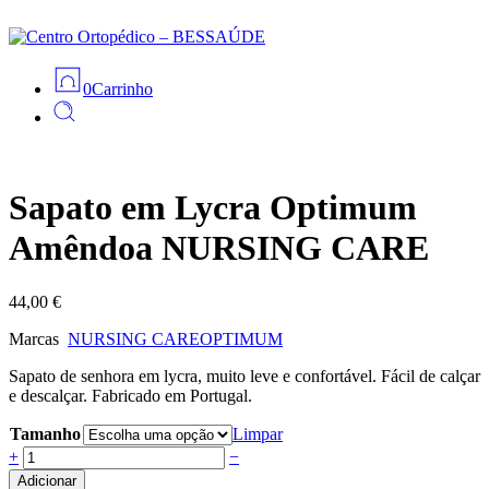
0
Carrinho
Sapato em Lycra Optimum
Amêndoa NURSING CARE
44,00
€
Marcas
NURSING CARE
OPTIMUM
Sapato de senhora em lycra, muito leve e confortável. Fácil de calçar
e descalçar. Fabricado em Portugal.
Tamanho
Limpar
Sapato
+
−
em
Adicionar