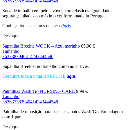
35
36
37
38
39
40
41
42
43
44
45
46
Soca de trabalho em pele lavável, com elásticos. Qualidade e
segurança aliadas ao máximo conforto, made in Portugal.
Conheça todas as cores da soca
Paris
.
Destaque
Sapatilha Breelite WOCK – Azul marinho
65,90
€
Tamanho
36
37
38
39
40
41
42
43
44
45
46
Sapatilha Breelite: no trabalho como ao ar livre.
Descubra toda a linha BREELITE
aqui
.
Palmilhas Wash’Go NURSING CARE
9,99
€
Tamanho
35
36
37
38
39
40
41
42
43
44
45
46
Palmilha de reposição para socas e sapatos Wash’Go. Embalagem
com 1 par.
Destaque