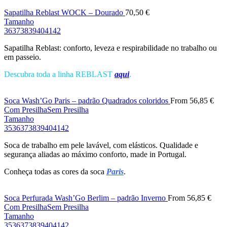
Sapatilha Reblast WOCK – Dourado
70,50
€
Tamanho
36
37
38
39
40
41
42
Sapatilha Reblast: conforto, leveza e respirabilidade no trabalho ou
em passeio.
Descubra toda a linha REBLAST
aqui
.
Soca Wash’Go Paris – padrão Quadrados coloridos
From
56,85
€
Com Presilha
Sem Presilha
Tamanho
35
36
37
38
39
40
41
42
Soca de trabalho em pele lavável, com elásticos. Qualidade e
segurança aliadas ao máximo conforto, made in Portugal.
Conheça todas as cores da soca
Paris
.
Soca Perfurada Wash’Go Berlim – padrão Inverno
From
56,85
€
Com Presilha
Sem Presilha
Tamanho
35
36
37
38
39
40
41
42