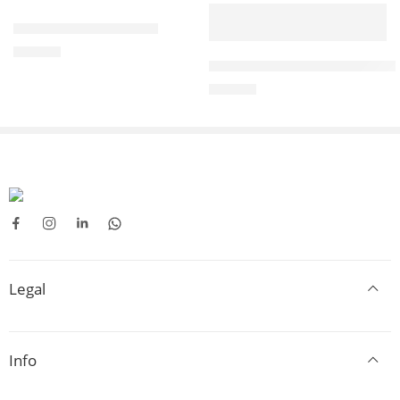
Lava Cabeças Insuflável
35,50
€
Alteador de sanita com apoio d
99,50
€
Legal
Info