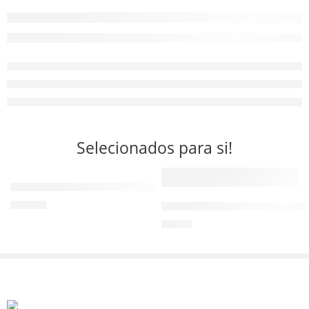
Selecionados para si!
36
Sapatilha Reblast WOCK – Preto
70,50
€
37
Calçadeira Comprida em Plásti
5,99
€
38
39
40
41
42