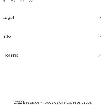
42
42
43
44
Legal
45
46
Info
Horário
2022 Bessaúde - Todos os direitos reservados .