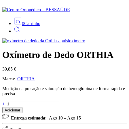
0
Carrinho
Oxímetro de Dedo ORTHIA
39,85
€
Marca:
ORTHIA
Medição da pulsação e saturação de hemoglobina de forma rápida e
precisa.
Oxímetro
+
−
de
Adicionar
Dedo
Entrega estimada:
Ago 10 – Ago 15
ORTHIA
quantidade