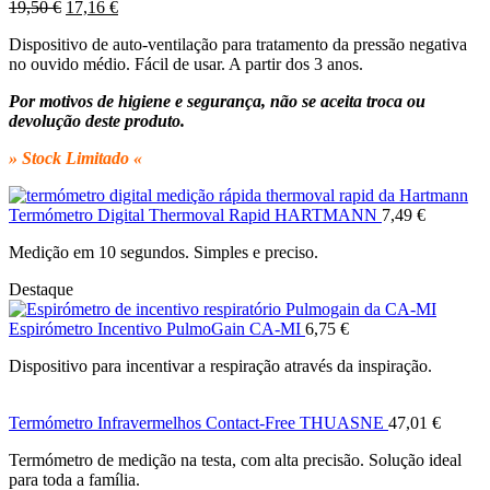
O
O
19,50
€
17,16
€
preço
preço
Dispositivo de auto-ventilação para tratamento da pressão negativa
original
atual
no ouvido médio. Fácil de usar. A partir dos 3 anos.
era:
é:
19,50 €.
17,16 €.
Por motivos de higiene e segurança, não se aceita troca ou
devolução deste produto.
» Stock Limitado «
Termómetro Digital Thermoval Rapid HARTMANN
7,49
€
Medição em 10 segundos. Simples e preciso.
Destaque
Espirómetro Incentivo PulmoGain CA-MI
6,75
€
Dispositivo para incentivar a respiração através da inspiração.
Termómetro Infravermelhos Contact-Free THUASNE
47,01
€
Termómetro de medição na testa, com alta precisão. Solução ideal
para toda a família.