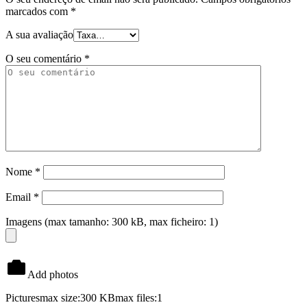
marcados com
*
A sua avaliação
O seu comentário
*
Nome
*
Email
*
Imagens (max tamanho: 300 kB, max ficheiro: 1)
Add photos
Pictures
max size:300 KB
max files:1