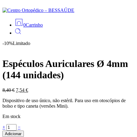
0
Carrinho
-10%
Limitado
Espéculos Auriculares Ø 4mm
(144 unidades)
O
O
8,40
€
7,54
€
preço
preço
Dispositivo de uso único, não estéril. Para uso em otoscópios de
original
atual
bolso e tipo caneta (versões Mini).
era:
é:
8,40 €.
7,54 €.
Em stock
Espéculos
+
−
Auriculares
Adicionar