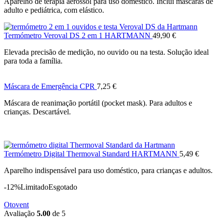
Aparelho de terapia aerossol para uso doméstico. Inclui máscaras de
adulto e pediátrica, com elástico.
Termómetro Veroval DS 2 em 1 HARTMANN
49,90
€
Elevada precisão de medição, no ouvido ou na testa. Solução ideal
para toda a família.
Máscara de Emergência CPR
7,25
€
Máscara de reanimação portátil (pocket mask). Para adultos e
crianças. Descartável.
Termómetro Digital Thermoval Standard HARTMANN
5,49
€
Aparelho indispensável para uso doméstico, para crianças e adultos.
-12%
Limitado
Esgotado
Otovent
Avaliação
5.00
de 5