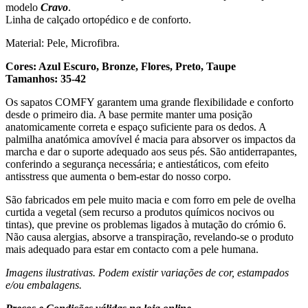
modelo
Cravo
.
Linha de calçado ortopédico e de conforto.
Material: Pele, Microfibra.
Cores: Azul Escuro, Bronze, Flores, Preto, Taupe
Tamanhos: 35-42
Os sapatos COMFY garantem uma grande flexibilidade e conforto
desde o primeiro dia. A base permite manter uma posição
anatomicamente correta e espaço suficiente para os dedos.
A
palmilha anatómica amovível é macia para absorver os impactos da
marcha e dar o suporte adequado aos seus pés. S
ão antiderrapantes,
conferindo a segurança necessária; e antiestáticos, com efeito
antisstress que aumenta o bem-estar do nosso corpo.
São fabricados em pele muito macia e com forro em pele de ovelha
curtida a vegetal (sem recurso a produtos químicos nocivos ou
tintas), que previne os problemas ligados à mutação do crómio 6.
Não causa alergias, absorve a transpiração, revelando-se o produto
mais adequado para estar em contacto com a pele humana.
Imagens ilustrativas. Podem existir variações de cor, estampados
e/ou embalagens.