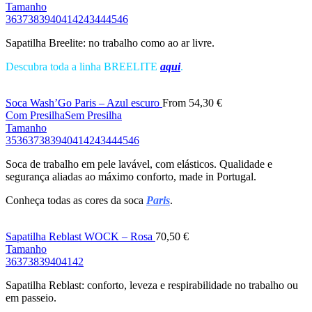
Tamanho
36
37
38
39
40
41
42
43
44
45
46
Sapatilha Breelite: no trabalho como ao ar livre.
Descubra toda a linha BREELITE
aqui
.
Soca Wash’Go Paris – Azul escuro
From
54,30
€
Com Presilha
Sem Presilha
Tamanho
35
36
37
38
39
40
41
42
43
44
45
46
Soca de trabalho em pele lavável, com elásticos. Qualidade e
segurança aliadas ao máximo conforto, made in Portugal.
Conheça todas as cores da soca
Paris
.
Sapatilha Reblast WOCK – Rosa
70,50
€
Tamanho
36
37
38
39
40
41
42
Sapatilha Reblast: conforto, leveza e respirabilidade no trabalho ou
em passeio.