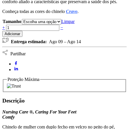
conforto aliado a características que preservam a saúde dos pés.
Conheça todas as cores do chinelo
Cravo
.
Tamanho
Limpar
Chinelo
+
−
Senhora
Adicionar
Comfy
Entrega estimada:
Ago 09 – Ago 14
Cravo
NURSING
CARE
Partilhar
-
Azul
Escuro
quantidade
Proteção Máxima
Descrição
Nursing Care ®, Caring For Your Feet
Comfy
Chinelo de mulher com duplo fecho em velcro no peito do pé,