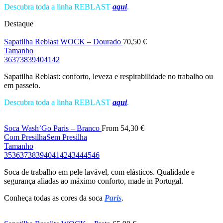
Descubra toda a linha REBLAST
aqui
.
Destaque
Sapatilha Reblast WOCK – Dourado
70,50
€
Tamanho
36
37
38
39
40
41
42
Sapatilha Reblast: conforto, leveza e respirabilidade no trabalho ou
em passeio.
Descubra toda a linha REBLAST
aqui
.
Soca Wash’Go Paris – Branco
From
54,30
€
Com Presilha
Sem Presilha
Tamanho
35
36
37
38
39
40
41
42
43
44
45
46
Soca de trabalho em pele lavável, com elásticos. Qualidade e
segurança aliadas ao máximo conforto, made in Portugal.
Conheça todas as cores da soca
Paris
.