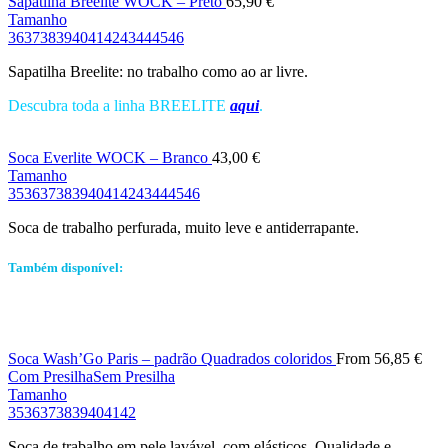
Sapatilha Breelite WOCK – Preto
65,90
€
Tamanho
36
37
38
39
40
41
42
43
44
45
46
Sapatilha Breelite: no trabalho como ao ar livre.
Descubra toda a linha BREELITE
aqui
.
Soca Everlite WOCK – Branco
43,00
€
Tamanho
35
36
37
38
39
40
41
42
43
44
45
46
Soca de trabalho perfurada, muito leve e antiderrapante.
Também disponível:
Soca Wash’Go Paris – padrão Quadrados coloridos
From
56,85
€
Com Presilha
Sem Presilha
Tamanho
35
36
37
38
39
40
41
42
Soca de trabalho em pele lavável, com elásticos. Qualidade e