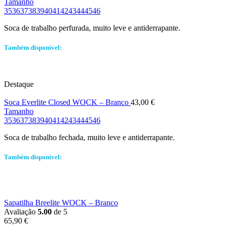
Tamanho
35
36
37
38
39
40
41
42
43
44
45
46
Soca de trabalho perfurada, muito leve e antiderrapante.
Também disponível:
Destaque
Soca Everlite Closed WOCK – Branco
43,00
€
Tamanho
35
36
37
38
39
40
41
42
43
44
45
46
Soca de trabalho fechada, muito leve e antiderrapante.
Também disponível:
Sapatilha Breelite WOCK – Branco
Avaliação
5.00
de 5
65,90
€