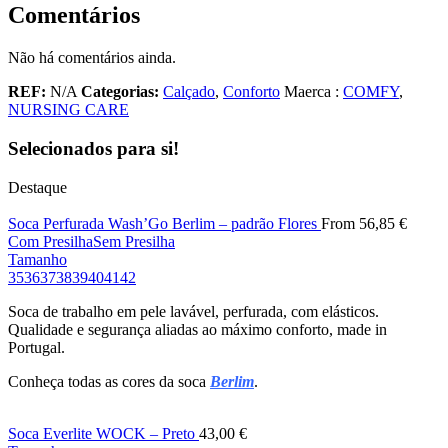
Comentários
Não há comentários ainda.
REF:
N/A
Categorias:
Calçado
,
Conforto
Maerca :
COMFY
,
NURSING CARE
Selecionados para si!
Destaque
Soca Perfurada Wash’Go Berlim – padrão Flores
From
56,85
€
Com Presilha
Sem Presilha
Tamanho
35
36
37
38
39
40
41
42
Soca de trabalho em pele lavável, perfurada, com elásticos.
Qualidade e segurança aliadas ao máximo conforto, made in
Portugal.
Conheça todas as cores da soca
Berlim
.
Soca Everlite WOCK – Preto
43,00
€