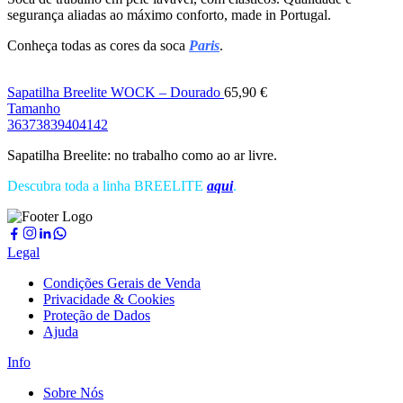
segurança aliadas ao máximo conforto, made in Portugal.
Conheça todas as cores da soca
Paris
.
Sapatilha Breelite WOCK – Dourado
65,90
€
Tamanho
36
37
38
39
40
41
42
Sapatilha Breelite: no trabalho como ao ar livre.
Descubra toda a linha BREELITE
aqui
.
Legal
Condições Gerais de Venda
Privacidade & Cookies
Proteção de Dados
Ajuda
Info
Sobre Nós