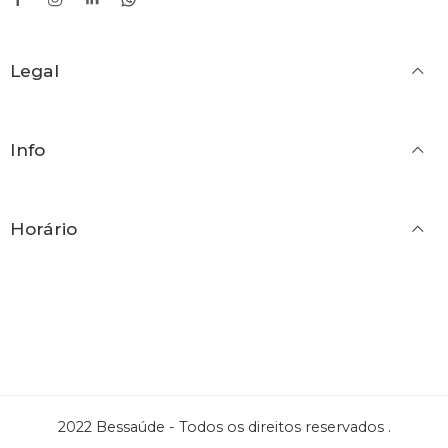
42
42
43
Legal
44
45
Info
46
Horário
2022 Bessaúde - Todos os direitos reservados .