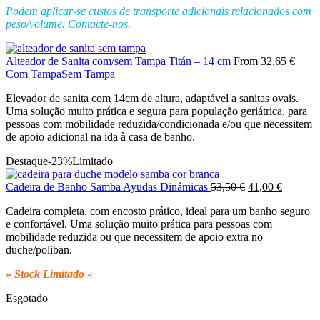
Podem aplicar-se custos de transporte adicionais relacionados com
peso/volume. Contacte-nos.
Alteador de Sanita com/sem Tampa Titán – 14 cm
From
32,65
€
Com Tampa
Sem Tampa
Elevador de sanita com 14cm de altura, adaptável a sanitas ovais.
Uma solução muito prática e segura para população geriátrica, para
pessoas com mobilidade reduzida/condicionada e/ou que necessitem
de apoio adicional na ida à casa de banho.
Destaque
-23%
Limitado
O
O
Cadeira de Banho Samba Ayudas Dinámicas
53,50
€
41,00
€
preço
preço
Cadeira completa, com encosto prático, ideal para um banho seguro
original
atual
e confortável. Uma solução muito prática para pessoas com
era:
é:
mobilidade reduzida ou que necessitem de apoio extra no
53,50 €.
41,00 €.
duche/poliban.
» Stock Limitado «
Esgotado