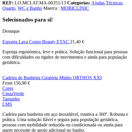
REF:
LO.MCI.AT.MA-00351/13
Categorias:
Ajudas Técnicas
,
Quarto
,
WC e Banho
Maerca :
MOBICLINIC
Selecionados para si!
Destaque
Esponja Lava Corpo Beauty ETAC
21,40
€
Esponja ergonómica, leve e prática. Solução funcional para pessoas
com dificuldades ou rigidez de movimentos e ainda para população
geriátrica.
Cadeira de Banheira Giratória Minho ORTHOS XXI
From
156,90
€
Cores
Cinza
Verde
Tamanho
L
M
S
Cadeira para banheira em aço inoxidável, rotativa a 360º. Robusta e
prática. Uma solução fiável e segura para população geriátrica,
pessoas com mobilidade reduzida ou condicionada ou ainda para
quem necessite de apoio adicional no banho.