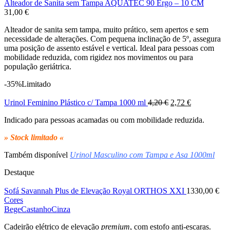
Alteador de Sanita sem Tampa AQUATEC 90 Ergo – 10 CM
31,00
€
Alteador de sanita sem tampa, muito prático, sem apertos e sem
necessidade de alterações. Com pequena inclinação de 5º, assegura
uma posição de assento estável e vertical. Ideal para pessoas com
mobilidade reduzida, com rigidez nos movimentos ou para
população geriátrica.
-35%
Limitado
O
O
Urinol Feminino Plástico c/ Tampa 1000 ml
4,20
€
2,72
€
preço
preço
Indicado para pessoas acamadas ou com mobilidade reduzida.
original
atual
era:
é:
» Stock limitado «
4,20 €.
2,72 €.
Também disponível
Urinol Masculino com Tampa e Asa 1000ml
Destaque
Sofá Savannah Plus de Elevação Royal ORTHOS XXI
1330,00
€
Cores
Bege
Castanho
Cinza
Cadeirão elétrico de elevação
premium
, com estofo anti-escaras.