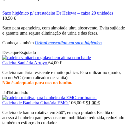
Saco higiénico p/ arrastadeira Dr Helewa – caixa 20 unidades
18,50
€
Saco para aparadeira, com almofada ultra absorvente. Evita sujidade
e garante uma segura eliminação da urina e das fezes.
Conheça também
Urinol masculino em saco higiénico
Destaque
Esgotado
Cadeira Sanitária Arroyo
64,00
€
Cadeira sanitária resistente e muito prática. Para utilizar no quarto,
ou no WC (como alteador de sanita).
Não é adequada para uso no banho.
-14%
Limitado
O
O
Cadeira de Banheira Giratória EMO
106,00
€
91,00
€
preço
preço
Cadeira de banho rotativa em 360°, em aço pintado. Facilita o
original
atual
acesso à banheira para pessoas com mobilidade reduzida, reduzindo
era:
é:
também o esforço do cuidador.
106,00 €.
91,00 €.