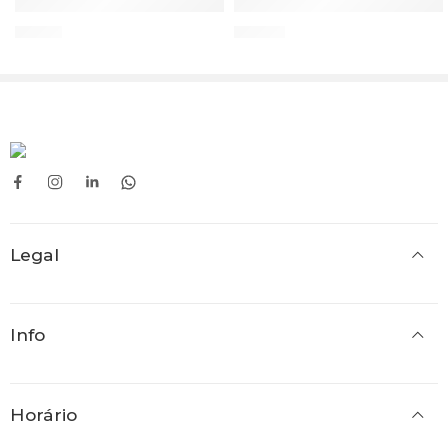
Imobilizador de Pulso Basic (unidade) GERITEX
Apoios Anti-escaras p/ Bra
9,95
€
17,30
€
Legal
Info
Horário