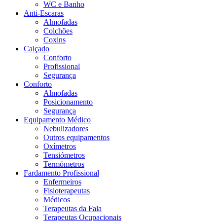
WC e Banho
Anti-Escaras
Almofadas
Colchões
Coxins
Calçado
Conforto
Profissional
Segurança
Conforto
Almofadas
Posicionamento
Segurança
Equipamento Médico
Nebulizadores
Outros equipamentos
Oxímetros
Tensiómetros
Termómetros
Fardamento Profissional
Enfermeiros
Fisioterapeutas
Médicos
Terapeutas da Fala
Terapeutas Ocupacionais