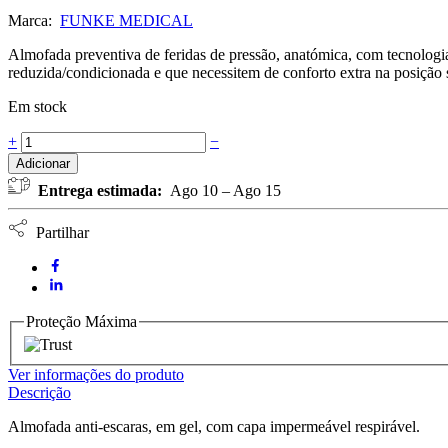
Marca:
FUNKE MEDICAL
Almofada preventiva de feridas de pressão, anatómica, com tecnolog
reduzida/condicionada e que necessitem de conforto extra na posição 
Em stock
Almofada
+
−
anti-
Adicionar
escaras
Entrega estimada:
Ago 10 – Ago 15
Gel
Seat
Clinic
Partilhar
FUNKE
MEDICAL
quantidade
Proteção Máxima
Ver informações do produto
Descrição
Almofada anti-escaras, em gel, com capa impermeável respirável.