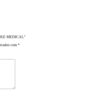
c FUNKE MEDICAL”
arcados com
*