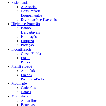
Fisioterapia
Acessórios
Consumíveis
Equipamentos
Reabilitação e Exercício
Higiene e Proteção
Banho
Descartáveis
Hidratação
Limpeza
Proteção
Incontinência
Cueca-Fralda
Fralda
Penso
Mamã e Bebé
Almofadas
Fraldas
Pré e Pós-Parto
Mobiliário
Cadeirões
Camas
Mobilidade
Andarilhos
Bengalas