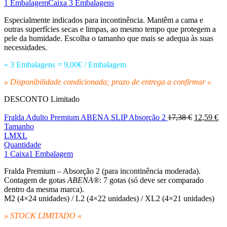
1 Embalagem
Caixa 3 Embalagens
Especialmente indicados para incontinência. Mantêm a cama e
outras superfícies secas e limpas, ao mesmo tempo que protegem a
pele da humidade. Escolha o tamanho que mais se adequa às suas
necessidades.
» 3 Embalagens = 9,00€ / Embalagem
» Disponibilidade condicionada; prazo de entrega a confirmar «
DESCONTO
Limitado
O
O
Fralda Adulto Premium ABENA SLIP Absorção 2
17,38
€
12,59
€
preço
pr
Tamanho
original
atu
L
M
XL
era:
é:
Quantidade
17,38 €.
12
1 Caixa
1 Embalagem
Fralda Premium – Absorção 2 (para incontinência moderada)
.
Contagem de gotas
ABENA®
: 7 gotas
(só deve ser comparado
dentro da mesma marca).
M2 (4×24 unidades) / L2 (4×22 unidades) / XL2 (4×21 unidades)
» STOCK LIMITADO «