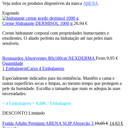
Veja todos os produtos disponíveis da marca
ABENA
.
Esgotado
Creme Hidratante DERMISOL 1000 g
26,94
€
Creme hidratante corporal com propriedades humectantes e
emolientes. O aliado perfeito na hidratação até nas peles mais
sensíveis.
Resguardos Absorventes 80x180cm NEXDERMA
From
9,95
€
Quantidade
1 Embalagem
Caixa 4 Embalagens
Especialmente indicados para incontinência. Mantêm a cama e
outras superfícies secas e limpas, ao mesmo tempo que protegem a
pele da humidade. Escolha o tamanho que mais se adequa às suas
necessidades.
» 4 Embalagens = 8,88€ / Embalagem
DESCONTO
Limitado
O
O
Fralda Adulto Premium ABENA SLIP Absorção 3
19,05
€
14,83
€