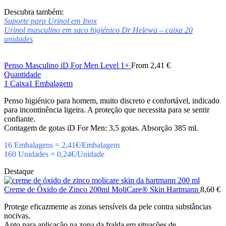
Descubra também:
Suporte para Urinol em Inox
Urinol masculino em saco higiénico Dr Helewa – caixa 20
unidades
Penso Masculino iD For Men Level 1+
From
2,41
€
Quantidade
1 Caixa
1 Embalagem
Penso higiénico para homem, muito discreto e confortável, indicado
para incontinência ligeira. A proteção que necessita para se sentir
confiante.
Contagem de gotas iD For Men: 3,5 gotas.
Absorção 385 ml.
16 Embalagens = 2,41€/Embalagem
160 Unidades = 0,24€/Unidade
Destaque
Creme de Óxido de Zinco 200ml MoliCare® Skin Hartmann
8,60
€
Protege eficazmente as zonas sensíveis da pele contra substâncias
nocivas.
Apto para aplicação na zona da fralda em situações de