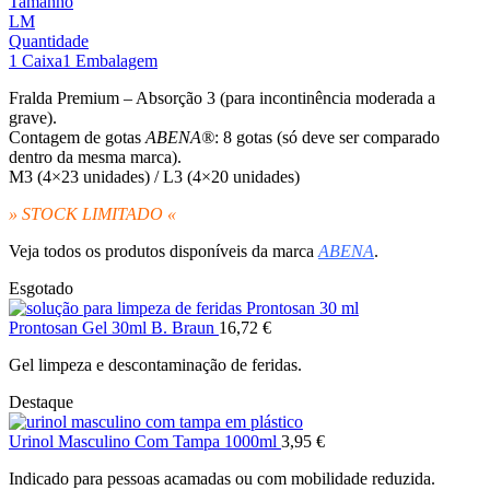
preço
pr
Tamanho
original
atu
L
M
era:
é:
Quantidade
19,05 €.
14
1 Caixa
1 Embalagem
Fralda Premium – Absorção 3 (para incontinência moderada a
grave)
.
Contagem de gotas
ABENA®
: 8 gotas
(só deve ser comparado
dentro da mesma marca).
M3 (4×23 unidades) / L3 (4×20 unidades)
» STOCK LIMITADO «
Veja todos os produtos disponíveis da marca
ABENA
.
Esgotado
Prontosan Gel 30ml B. Braun
16,72
€
Gel limpeza e descontaminação de feridas.
Destaque
Urinol Masculino Com Tampa 1000ml
3,95
€
Indicado para pessoas acamadas ou com mobilidade reduzida.