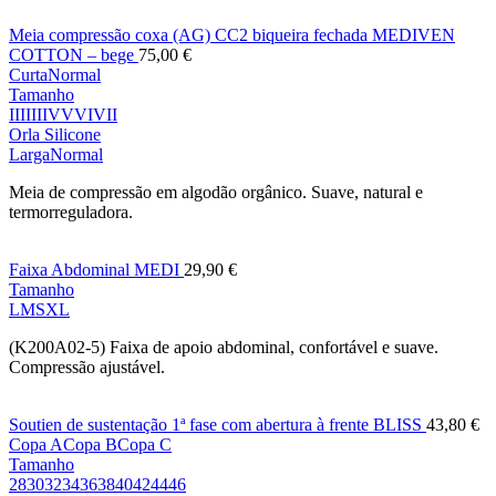
Meia compressão coxa (AG) CC2 biqueira fechada MEDIVEN
COTTON – bege
75,00
€
Curta
Normal
Tamanho
I
II
III
IV
V
VI
VII
Orla Silicone
Larga
Normal
Meia de compressão em algodão orgânico. Suave, natural e
termorreguladora.
Faixa Abdominal MEDI
29,90
€
Tamanho
L
M
S
XL
(K200A02-5) Faixa de apoio abdominal, confortável e suave.
Compressão ajustável.
Soutien de sustentação 1ª fase com abertura à frente BLISS
43,80
€
Copa A
Copa B
Copa C
Tamanho
28
30
32
34
36
38
40
42
44
46