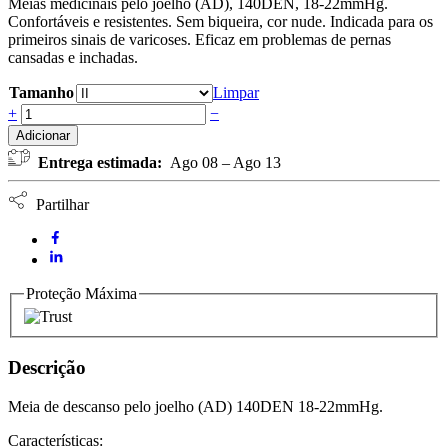
Meias medicinais pelo joelho (AD), 140DEN, 18-22mmHg.
13,00 €.
11,40 €.
Confortáveis e resistentes. Sem biqueira, cor nude. Indicada para os
primeiros sinais de varicoses. Eficaz em problemas de pernas
cansadas e inchadas.
Tamanho
Limpar
Meia
+
−
descanso
Adicionar
joelho
Entrega estimada:
Ago 08 – Ago 13
(AD)
biqueira
aberta
Partilhar
cor
nude
ORTHIA
(par)
quantidade
Proteção Máxima
Descrição
Meia de descanso pelo joelho (AD) 140DEN 18-22mmHg.
Características: