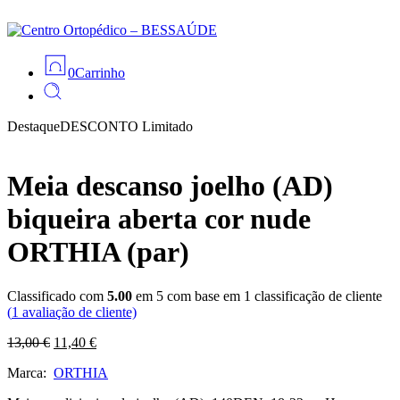
0
Carrinho
Destaque
DESCONTO
Limitado
Meia descanso joelho (AD)
biqueira aberta cor nude
ORTHIA (par)
Classificado com
5.00
em 5 com base em
1
classificação de cliente
(
1
avaliação de cliente)
O
O
13,00
€
11,40
€
preço
preço
Marca:
ORTHIA
original
atual
era:
é: