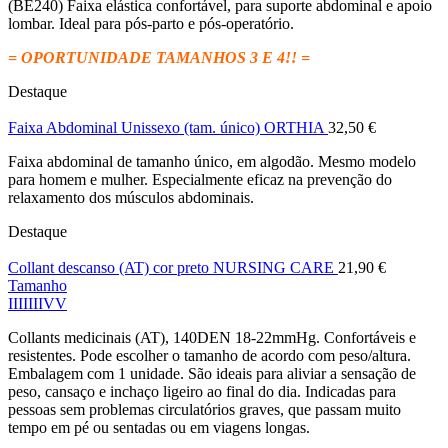
(BE240) Faixa elástica confortável, para suporte abdominal e apoio
lombar. Ideal para pós-parto e pós-operatório.
= OPORTUNIDADE TAMANHOS 3 E 4!! =
Destaque
Faixa Abdominal Unissexo (tam. único) ORTHIA
32,50
€
Faixa abdominal de tamanho único, em algodão. Mesmo modelo
para homem e mulher. Especialmente eficaz na prevenção do
relaxamento dos músculos abdominais.
Destaque
Collant descanso (AT) cor preto NURSING CARE
21,90
€
Tamanho
I
II
III
IV
V
Collants medicinais (AT), 140DEN 18-22mmHg. Confortáveis e
resistentes. Pode escolher o tamanho de acordo com peso/altura.
Embalagem com 1 unidade. São ideais para aliviar a sensação de
peso, cansaço e inchaço ligeiro ao final do dia. Indicadas para
pessoas sem problemas circulatórios graves, que passam muito
tempo em pé ou sentadas ou em viagens longas.