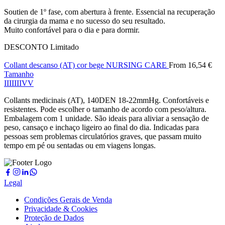
Soutien de 1º fase, com abertura à frente. Essencial na recuperação
da cirurgia da mama e no sucesso do seu resultado.
Muito confortável para o dia e para dormir.
DESCONTO
Limitado
Collant descanso (AT) cor bege NURSING CARE
From
16,54
€
Tamanho
I
II
III
IV
V
Collants medicinais (AT), 140DEN 18-22mmHg. Confortáveis e
resistentes. Pode escolher o tamanho de acordo com peso/altura.
Embalagem com 1 unidade. São ideais para aliviar a sensação de
peso, cansaço e inchaço ligeiro ao final do dia. Indicadas para
pessoas sem problemas circulatórios graves, que passam muito
tempo em pé ou sentadas ou em viagens longas.
Legal
Condições Gerais de Venda
Privacidade & Cookies
Proteção de Dados