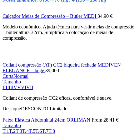
Calçador Meias de Compressão – Butler MEDI
34,90
€
Modelo económico. Ajuda técnica para vestir meias de compressão
– butler altura 32cm. Simplifica a colocação de meias de
compressão.
Collant compressão (AT) CC2 biqueira fechada MEDIVEN
ELEGANCE – bege
89,00
€
Curta
Normal
Tamanho
I
II
III
IV
V
VI
VII
Collant de compressão CC2 eficaz, confortável e suave.
Destaque
DESCONTO
Limitado
Faixa Elástica Abdominal 24cm ORLIMAN
From
28,41
€
Tamanho
T.1
T.2
T.3
T.4
T.5
T.6
T.7
T.8