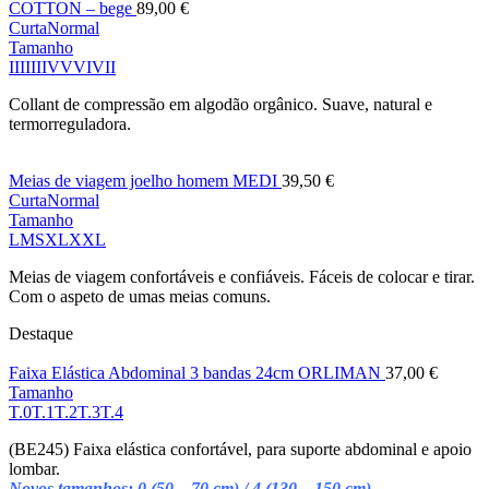
COTTON – bege
89,00
€
Curta
Normal
Tamanho
I
II
III
IV
V
VI
VII
Collant de compressão em algodão orgânico. Suave, natural e
termorreguladora.
Meias de viagem joelho homem MEDI
39,50
€
Curta
Normal
Tamanho
L
M
S
XL
XXL
Meias de viagem confortáveis e confiáveis. Fáceis de colocar e tirar.
Com o aspeto de umas meias comuns.
Destaque
Faixa Elástica Abdominal 3 bandas 24cm ORLIMAN
37,00
€
Tamanho
T.0
T.1
T.2
T.3
T.4
(BE245) Faixa elástica confortável, para suporte abdominal e apoio
lombar.
Novos tamanhos: 0 (50 – 70 cm) / 4 (130 – 150 cm)