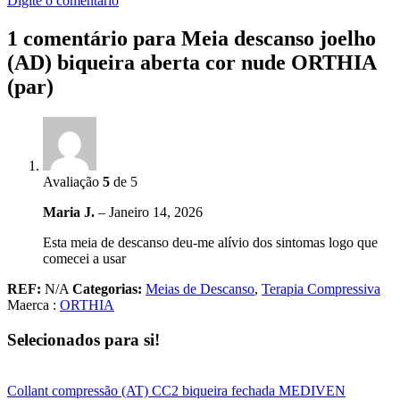
Digite o comentário
1 comentário para
Meia descanso joelho
(AD) biqueira aberta cor nude ORTHIA
(par)
Avaliação
5
de 5
Maria J.
–
Janeiro 14, 2026
Esta meia de descanso deu-me alívio dos sintomas logo que
comecei a usar
REF:
N/A
Categorias:
Meias de Descanso
,
Terapia Compressiva
Maerca :
ORTHIA
Selecionados para si!
Collant compressão (AT) CC2 biqueira fechada MEDIVEN