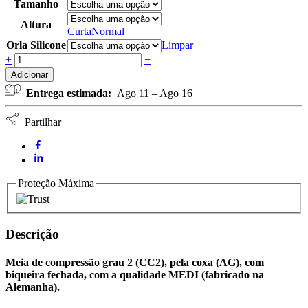
Tamanho
Altura
Curta
Normal
Orla Silicone
Limpar
Meia
+
−
compressão
Adicionar
coxa
Entrega estimada:
Ago 11 – Ago 16
(AG)
CC2
biqueira
Partilhar
fechada
MEDIVEN
ELEGANCE
-
bege
Proteção Máxima
quantidade
Descrição
Meia de compressão grau 2 (CC2), pela coxa (AG), com
biqueira fechada, com a qualidade MEDI (fabricado na
Alemanha).