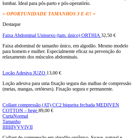
lombar. Ideal para pós-parto e pós-operatório.
= OPORTUNIDADE TAMANHOS 3 E 4!! =
Destaque
Faixa Abdominal Unissexo (tam. único) ORTHIA
32,50
€
Faixa abdominal de tamanho único, em algodão. Mesmo modelo
para homem e mulher. Especialmente eficaz na prevenção do
relaxamento dos músculos abdominais.
Loção Adesiva JUZO
13,00
€
Loção adesiva para uma fixação segura das malhas de compressão
(meias, mangas, ortóteses). Fixação segura e permanente.
Collant compressão (AT) CC2 biqueira fechada MEDIVEN
COTTON – bege
89,00
€
Curta
Normal
Tamanho
I
II
III
IV
V
VI
VII
Collant de compressão em algodão orgânico. Suave, natural e