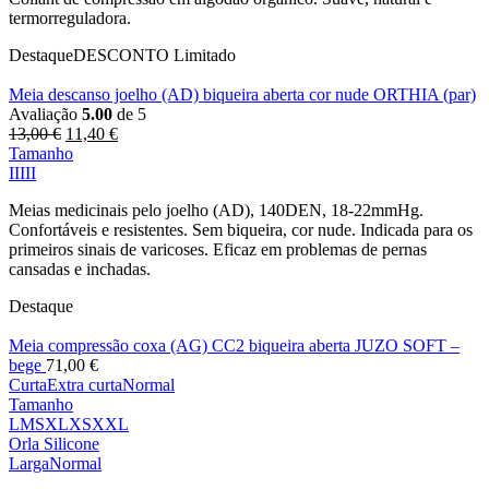
termorreguladora.
Destaque
DESCONTO
Limitado
Meia descanso joelho (AD) biqueira aberta cor nude ORTHIA (par)
Avaliação
5.00
de 5
O
O
13,00
€
11,40
€
preço
preço
Tamanho
original
atual
II
III
era:
é:
Meias medicinais pelo joelho (AD), 140DEN, 18-22mmHg.
13,00 €.
11,40 €.
Confortáveis e resistentes. Sem biqueira, cor nude. Indicada para os
primeiros sinais de varicoses. Eficaz em problemas de pernas
cansadas e inchadas.
Destaque
Meia compressão coxa (AG) CC2 biqueira aberta JUZO SOFT –
bege
71,00
€
Curta
Extra curta
Normal
Tamanho
L
M
S
XL
XS
XXL
Orla Silicone
Larga
Normal