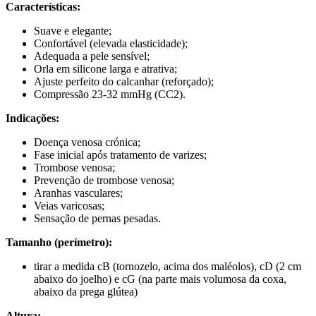
Características:
Suave e elegante;
Confortável (elevada elasticidade);
Adequada a pele sensível;
Orla em silicone larga e atrativa;
Ajuste perfeito do calcanhar (reforçado);
Compressão 23-32 mmHg (CC2).
Indicações:
Doença venosa crónica;
Fase inicial após tratamento de varizes;
Trombose venosa;
Prevenção de trombose venosa;
Aranhas vasculares;
Veias varicosas;
Sensação de pernas pesadas.
Tamanho (perímetro):
tirar a medida cB (tornozelo, acima dos maléolos), cD (2 cm
abaixo do joelho) e cG (na parte mais volumosa da coxa,
abaixo da prega glútea)
Altura: