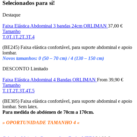
Selecionados para si!
Destaque
Faixa Elástica Abdominal 3 bandas 24cm ORLIMAN
37,00
€
Tamanho
T.0
T.1
T.2
T.3
T.4
(BE245) Faixa elástica confortável, para suporte abdominal e apoio
lombar.
Novos tamanhos: 0 (50 – 70 cm) / 4 (130 – 150 cm)
DESCONTO
Limitado
Faixa Elástica Abdominal 4 Bandas ORLIMAN
From
39,90
€
Tamanho
T.1
T.2
T.3
T.4
T.5
(BE305) Faixa elástica confortável, para suporte abdominal e apoio
lombar. Sem latex.
Para medida do abdómen de 70cm a 170cm.
» OPORTUNIDADE TAMANHO 4 «