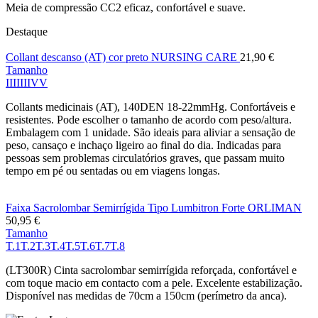
Meia de compressão CC2 eficaz, confortável e suave.
Destaque
Collant descanso (AT) cor preto NURSING CARE
21,90
€
Tamanho
I
II
III
IV
V
Collants medicinais (AT), 140DEN 18-22mmHg. Confortáveis e
resistentes. Pode escolher o tamanho de acordo com peso/altura.
Embalagem com 1 unidade. São ideais para aliviar a sensação de
peso, cansaço e inchaço ligeiro ao final do dia. Indicadas para
pessoas sem problemas circulatórios graves, que passam muito
tempo em pé ou sentadas ou em viagens longas.
Faixa Sacrolombar Semirrígida Tipo Lumbitron Forte ORLIMAN
50,95
€
Tamanho
T.1
T.2
T.3
T.4
T.5
T.6
T.7
T.8
(LT300R) Cinta sacrolombar semirrígida reforçada, confortável e
com toque macio em contacto com a pele. Excelente estabilização.
Disponível nas medidas de 70cm a 150cm (perímetro da anca).