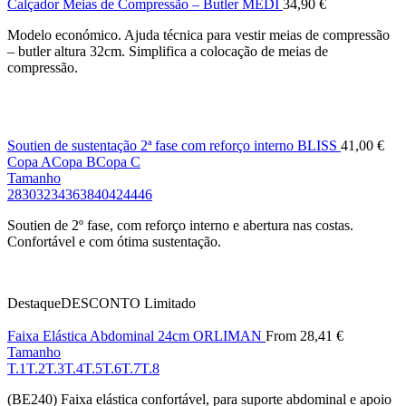
Calçador Meias de Compressão – Butler MEDI
34,90
€
Modelo económico. Ajuda técnica para vestir meias de compressão
– butler altura 32cm. Simplifica a colocação de meias de
compressão.
Soutien de sustentação 2ª fase com reforço interno BLISS
41,00
€
Copa A
Copa B
Copa C
Tamanho
28
30
32
34
36
38
40
42
44
46
Soutien de 2º fase, com reforço interno e abertura nas costas.
Confortável e com ótima sustentação.
Destaque
DESCONTO
Limitado
Faixa Elástica Abdominal 24cm ORLIMAN
From
28,41
€
Tamanho
T.1
T.2
T.3
T.4
T.5
T.6
T.7
T.8
(BE240) Faixa elástica confortável, para suporte abdominal e apoio