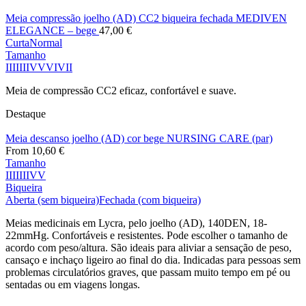
Meia compressão joelho (AD) CC2 biqueira fechada MEDIVEN
ELEGANCE – bege
47,00
€
Curta
Normal
Tamanho
I
II
III
IV
V
VI
VII
Meia de compressão CC2 eficaz, confortável e suave.
Destaque
Meia descanso joelho (AD) cor bege NURSING CARE (par)
From
10,60
€
Tamanho
I
II
III
IV
V
Biqueira
Aberta (sem biqueira)
Fechada (com biqueira)
Meias medicinais em Lycra, pelo joelho (AD), 140DEN, 18-
22mmHg. Confortáveis e resistentes. Pode escolher o tamanho de
acordo com peso/altura. São ideais para aliviar a sensação de peso,
cansaço e inchaço ligeiro ao final do dia. Indicadas para pessoas sem
problemas circulatórios graves, que passam muito tempo em pé ou
sentadas ou em viagens longas.