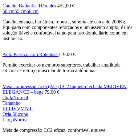
Cadeira Bariátrica Hércules
452,00
€
50 cm
55 cm
60 cm
Cadeira em aço, bariátrica, robusta, suporta até cerca de 200Kg.
Equipada com componentes reforçados e um assento amplo, é uma
solução fiável e confortável tanto para uso domiciliário como em
instituição.
Auto Passivo com Roldanas
119,00
€
Permite exercitar os membros superiores, trabalhar amplitude
articular e reforço muscular de forma autónoma.
Meia compressão coxa (AG) CC2 biqueira fechada MEDIVEN
ELEGANCE – bege
79,00
€
Curta
Normal
Tamanho
I
II
III
IV
V
VI
VII
Orla Silicone
Larga
Normal
Meia de compressão CC2 eficaz, confortável e suave.