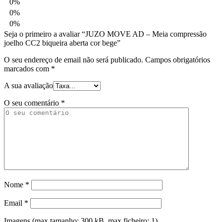
0%
0%
0%
Seja o primeiro a avaliar “JUZO MOVE AD – Meia compressão
joelho CC2 biqueira aberta cor bege”
O seu endereço de email não será publicado.
Campos obrigatórios
marcados com
*
A sua avaliação
O seu comentário
*
Nome
*
Email
*
Imagens (max tamanho: 300 kB, max ficheiro: 1)