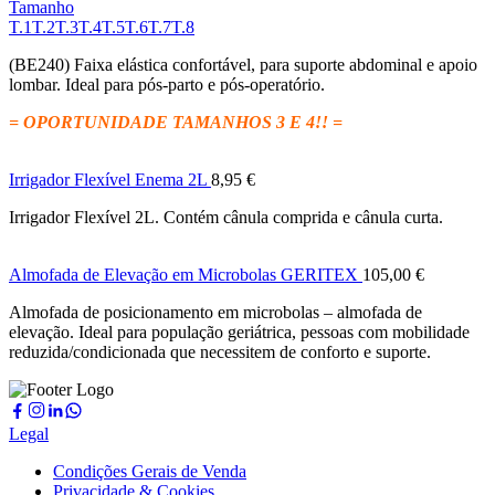
Tamanho
T.1
T.2
T.3
T.4
T.5
T.6
T.7
T.8
(BE240) Faixa elástica confortável, para suporte abdominal e apoio
lombar. Ideal para pós-parto e pós-operatório.
= OPORTUNIDADE TAMANHOS 3 E 4!! =
Irrigador Flexível Enema 2L
8,95
€
Irrigador Flexível 2L. Contém cânula comprida e cânula curta.
Almofada de Elevação em Microbolas GERITEX
105,00
€
Almofada de posicionamento em microbolas – almofada de
elevação. Ideal para população geriátrica, pessoas com mobilidade
reduzida/condicionada que necessitem de conforto e suporte.
Legal
Condições Gerais de Venda
Privacidade & Cookies