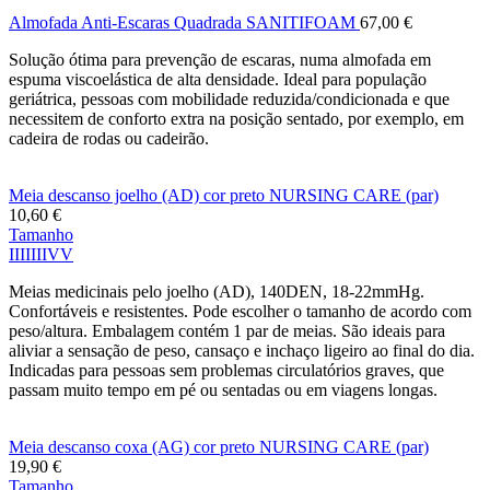
Almofada Anti-Escaras Quadrada SANITIFOAM
67,00
€
Solução ótima para prevenção de escaras, numa almofada em
espuma viscoelástica de alta densidade. Ideal para população
geriátrica, pessoas com mobilidade reduzida/condicionada e que
necessitem de conforto extra na posição sentado, por exemplo, em
cadeira de rodas ou cadeirão.
Meia descanso joelho (AD) cor preto NURSING CARE (par)
10,60
€
Tamanho
I
II
III
IV
V
Meias medicinais pelo joelho (AD), 140DEN, 18-22mmHg.
Confortáveis e resistentes. Pode escolher o tamanho de acordo com
peso/altura. Embalagem contém 1 par de meias. São ideais para
aliviar a sensação de peso, cansaço e inchaço ligeiro ao final do dia.
Indicadas para pessoas sem problemas circulatórios graves, que
passam muito tempo em pé ou sentadas ou em viagens longas.
Meia descanso coxa (AG) cor preto NURSING CARE (par)
19,90
€
Tamanho