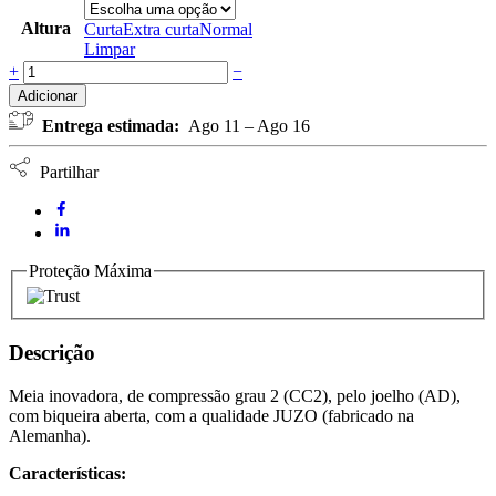
Altura
Curta
Extra curta
Normal
Limpar
JUZO
+
−
MOVE
Adicionar
AD
Entrega estimada:
Ago 11 – Ago 16
-
Meia
compressão
Partilhar
joelho
CC2
biqueira
aberta
cor
Proteção Máxima
bege
quantidade
Descrição
Meia inovadora, de compressão grau 2 (CC2), pelo joelho (AD),
com biqueira aberta, com a qualidade JUZO (fabricado na
Alemanha).
Características: