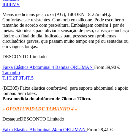
I
II
III
IV
V
Meias medicinais pela coxa (AG), 140DEN 18-22mmHg.
Confortáveis e resistentes. Com orla em silicone. Pode escolher o
tamanho de acordo com peso/altura. Embalagem contém 1 par de
meias. São ideais para aliviar a sensação de peso, cansaço e inchaço
ligeiro ao final do dia. Indicadas para pessoas sem problemas
circulatórios graves, que passam muito tempo em pé ou sentadas ou
em viagens longas.
DESCONTO
Limitado
Faixa Elástica Abdominal 4 Bandas ORLIMAN
From
39,90
€
Tamanho
T.1
T.2
T.3
T.4
T.5
(BE305) Faixa elástica confortável, para suporte abdominal e apoio
lombar. Sem latex.
Para medida do abdómen de 70cm a 170cm.
» OPORTUNIDADE TAMANHO 4 «
Destaque
DESCONTO
Limitado
Faixa Elástica Abdominal 24cm ORLIMAN
From
28,41
€