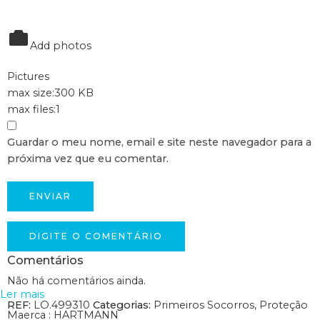
Add photos
Pictures
max size:300 KB
max files:1
Guardar o meu nome, email e site neste navegador para a
próxima vez que eu comentar.
DIGITE O COMENTÁRIO
Comentários
10cm x 10cm
Não há comentários ainda.
10cm x 20cm
Ler mais
REF:
LO.499310
Categorias:
Primeiros Socorros
,
Proteção
40
03
46
48
Maerca :
5cm x 5cm
HARTMANN