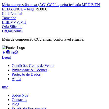
Meia compressão coxa (AG) CC2 biqueira fechada MEDIVEN
ELEGANCE – bege
79,00
€
Curta
Normal
Tamanho
I
II
III
IV
V
VI
VII
Orla Silicone
Larga
Normal
Meia de compressão CC2 eficaz, confortável e suave.
Legal
Condições Gerais de Venda
Privacidade & Cookies
Proteção de Dados
Ajuda
Info
Sobre Nós
Contactos
Blog
Estado da Encomenda