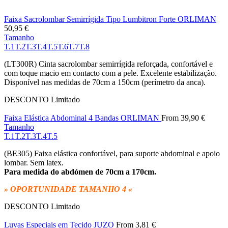
Faixa Sacrolombar Semirrígida Tipo Lumbitron Forte ORLIMAN
50,95
€
Tamanho
T.1
T.2
T.3
T.4
T.5
T.6
T.7
T.8
(LT300R) Cinta sacrolombar semirrígida reforçada, confortável e
com toque macio em contacto com a pele. Excelente estabilização.
Disponível nas medidas de 70cm a 150cm (perímetro da anca).
DESCONTO
Limitado
Faixa Elástica Abdominal 4 Bandas ORLIMAN
From
39,90
€
Tamanho
T.1
T.2
T.3
T.4
T.5
(BE305) Faixa elástica confortável, para suporte abdominal e apoio
lombar. Sem latex.
Para medida do abdómen de 70cm a 170cm.
» OPORTUNIDADE TAMANHO 4 «
DESCONTO
Limitado
Luvas Especiais em Tecido JUZO
From
3,81
€