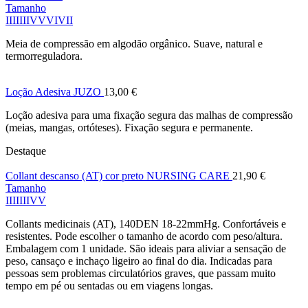
Tamanho
I
II
III
IV
V
VI
VII
Meia de compressão em algodão orgânico. Suave, natural e
termorreguladora.
Loção Adesiva JUZO
13,00
€
Loção adesiva para uma fixação segura das malhas de compressão
(meias, mangas, ortóteses). Fixação segura e permanente.
Destaque
Collant descanso (AT) cor preto NURSING CARE
21,90
€
Tamanho
I
II
III
IV
V
Collants medicinais (AT), 140DEN 18-22mmHg. Confortáveis e
resistentes. Pode escolher o tamanho de acordo com peso/altura.
Embalagem com 1 unidade. São ideais para aliviar a sensação de
peso, cansaço e inchaço ligeiro ao final do dia. Indicadas para
pessoas sem problemas circulatórios graves, que passam muito
tempo em pé ou sentadas ou em viagens longas.