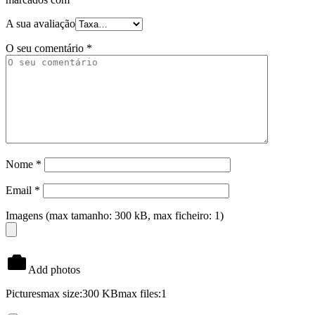
A sua avaliação
O seu comentário
*
Nome
*
Email
*
Imagens (max tamanho: 300 kB, max ficheiro: 1)
Add photos
Pictures
max size:300 KB
max files:1