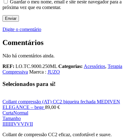
Guardar o meu nome, email e site neste navegador para a
próxima vez que eu comentar.
Digite o comentário
Comentários
Não há comentários ainda.
REF:
LO.TC.9000.250ML
Categorias:
Acessórios
,
Terapia
Compressiva
Maerca :
JUZO
Selecionados para si!
Collant compressão (AT) CC2 biqueira fechada MEDIVEN
ELEGANCE – bege
89,00
€
Curta
Normal
Tamanho
I
II
III
IV
V
VI
VII
Collant de compressão CC2 eficaz, confortável e suave.