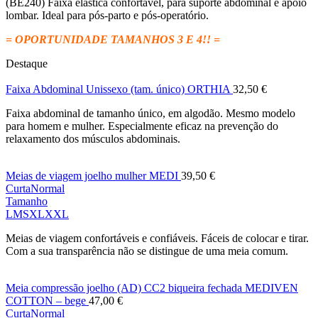
(BE240) Faixa elástica confortável, para suporte abdominal e apoio
lombar. Ideal para pós-parto e pós-operatório.
= OPORTUNIDADE TAMANHOS 3 E 4!! =
Destaque
Faixa Abdominal Unissexo (tam. único) ORTHIA
32,50
€
Faixa abdominal de tamanho único, em algodão. Mesmo modelo
para homem e mulher. Especialmente eficaz na prevenção do
relaxamento dos músculos abdominais.
Meias de viagem joelho mulher MEDI
39,50
€
Curta
Normal
Tamanho
L
M
S
XL
XXL
Meias de viagem confortáveis e confiáveis. Fáceis de colocar e tirar.
Com a sua transparência não se distingue de uma meia comum.
Meia compressão joelho (AD) CC2 biqueira fechada MEDIVEN
COTTON – bege
47,00
€
Curta
Normal