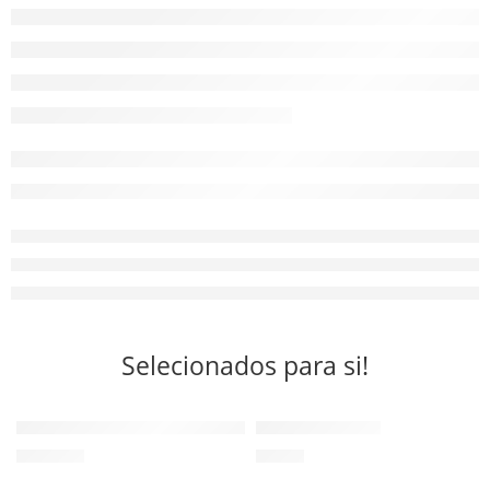
Selecionados para si!
Cadeira de Rodas de Trânsito em Alumínio PRIM
Ponteira Flexível
198,90
€
2,50
€