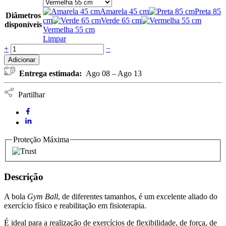
Amarela 45 cm
Preta 85
Diâmetros
cm
Verde 65 cm
disponíveis
Vermelha 55 cm
Limpar
Bola
+
−
Gym
Adicionar
Ball
Entrega estimada:
Ago 08 – Ago 13
com
bomba
de
Partilhar
enchimento
Mambo
Max
MVS
quantidade
Proteção Máxima
Descrição
A bola
Gym Ball
, de diferentes tamanhos, é um excelente aliado do
exercício físico e reabilitação em fisioterapia.
É ideal para a realização de exercícios de flexibilidade, de força, de