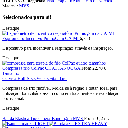
REF:
N/A
Categorias:
Fisioterapia
,
Reabilitação e Exercício
Maerca :
MVS
Selecionados para si!
Destaque
Espirómetro Incentivo PulmoGain CA-MI
6,75
€
Dispositivo para incentivar a respiração através da inspiração.
Destaque
Compressa frio ColPac CHATTANOOGA
From
22,70
€
Tamanho
Cervical
Half-Size
Oversize
Standard
Compressa de frio flexível. Molda-se à região a tratar. Ideal para
utilização domiciliária assim como em tratamentos de reabilitação
profissional.
Destaque
Banda Elástica Tipo Thera-Band 5,5m MVS
From
10,25
€