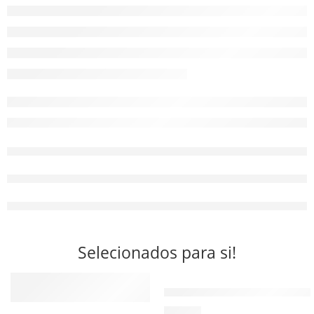
Selecionados para si!
Almofada de Apoio Lombar Ant
42,00
€