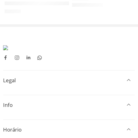
Almofada Anti-Escaras de Orelha para Condrodermatite GERIT
41,90
€
Legal
Info
Horário