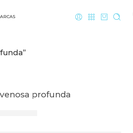
ARCAS
ofunda”
venosa profunda
o prevenir