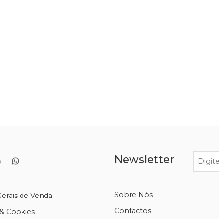
se Venosa Profunda é uma doença na qual ocorre formação d
, por norma, apenas de um lado. O coágulo vai impedir a cir
), dor e aumento de temperatura. As causas podem ser as segu
Newsletter
Sobre Nós
erais de Venda
Contactos
 & Cookies