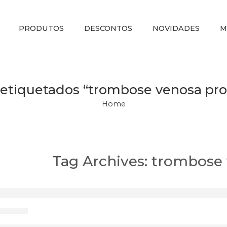
PRODUTOS
DESCONTOS
NOVIDADES
M
 etiquetados “trombose venosa pr
Home
Tag Archives:
trombose 
ose Venosa Profunda – O que é e com
2, 2023