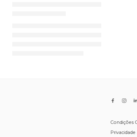
. Trombo
pernas e
(inchaço
Condições G
Privacidade