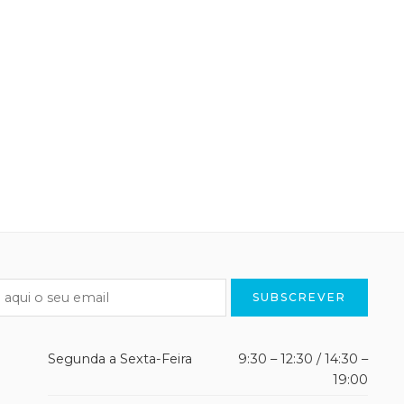
e um coágulo nas veias profundas, mais frequente nas
culação normal do sangue, manifestando-se por edema
intes: – Redução da […]
Segunda a Sexta-Feira
9:30 – 12:30 / 14:30 –
19:00